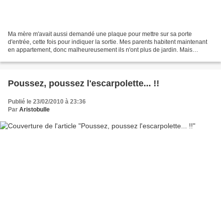
Ma mère m'avait aussi demandé une plaque pour mettre sur sa porte
d'entrée, cette fois pour indiquer la sortie. Mes parents habitent maintenant
en appartement, donc malheureusement ils n'ont plus de jardin. Mais
pourquoi ne pas se laisser aller à rêver...
Poussez, poussez l'escarpolette... !!
Publié le 23/02/2010 à 23:36
Par
Aristobulle