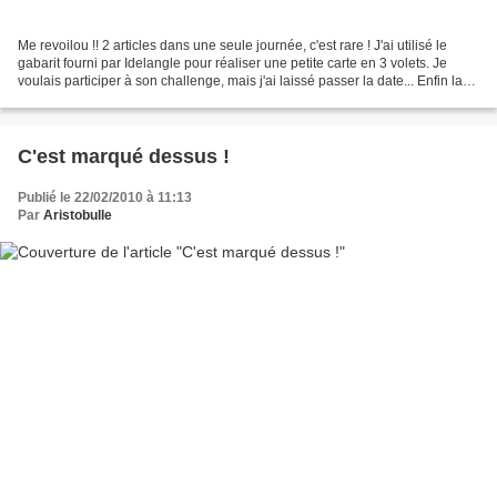
Me revoilou !! 2 articles dans une seule journée, c'est rare ! J'ai utilisé le
gabarit fourni par Idelangle pour réaliser une petite carte en 3 volets. Je
voulais participer à son challenge, mais j'ai laissé passer la date... Enfin la
voilà quand même,...
C'est marqué dessus !
Publié le 22/02/2010 à 11:13
Par
Aristobulle