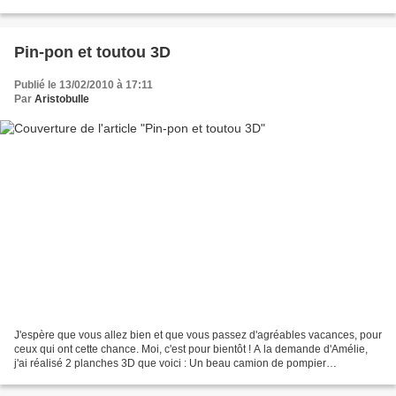
ou horrible monstre...
Pin-pon et toutou 3D
Publié le 13/02/2010 à 17:11
Par
Aristobulle
J'espère que vous allez bien et que vous passez d'agréables vacances, pour
ceux qui ont cette chance. Moi, c'est pour bientôt ! A la demande d'Amélie,
j'ai réalisé 2 planches 3D que voici : Un beau camion de pompier
D'adorables Cavalier King Charles dans...