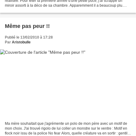
réalisée. Pour fêter la première année d'une petite puce, j'ai scrappé un
miroir assorti à la déco de sa chambre. Apparemment il a beaucoup plu.
Même que la maman de Fantine voulait...
Même pas peur !!
Publié le 13/02/2010 à 17:28
Par
Aristobulle
Ma mère souhaitait que j'agrémente un polo de mon père avec un motif de
mon choix. J'ai trouvé rigolo de lui coller un monstre sur le ventre : Motif en
flock noir issu de la police No fear Alors, quelle créature va en sortir : gentil