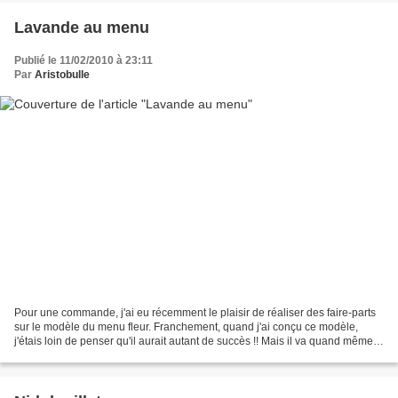
Lavande au menu
Publié le 11/02/2010 à 23:11
Par
Aristobulle
Pour une commande, j'ai eu récemment le plaisir de réaliser des faire-parts
sur le modèle du menu fleur. Franchement, quand j'ai conçu ce modèle,
j'étais loin de penser qu'il aurait autant de succès !! Mais il va quand même
falloir que je trouve d'autres...