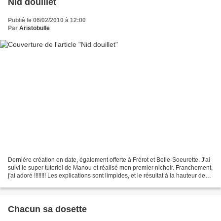
Nid douillet
Publié le 06/02/2010 à 12:00
Par
Aristobulle
Dernière création en date, également offerte à Frérot et Belle-Soeurette. J'ai
suivi le super tutoriel de Manou et réalisé mon premier nichoir. Franchement,
j'ai adoré !!!!!!!! Les explications sont limpides, et le résultat à la hauteur de
mes espérances....
Chacun sa dosette