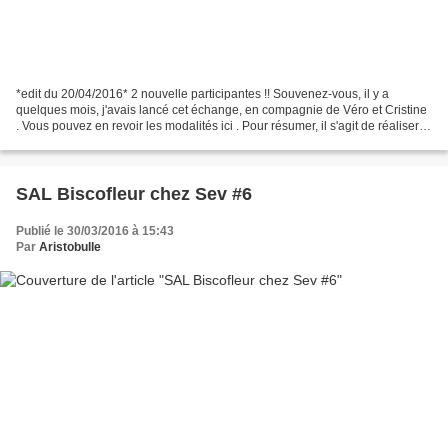
*edit du 20/04/2016* 2 nouvelle participantes !! Souvenez-vous, il y a
quelques mois, j'avais lancé cet échange, en compagnie de Véro et Cristine
. Vous pouvez en revoir les modalités ici . Pour résumer, il s'agit de réaliser
une ATC inspirée du timbre...
SAL Biscofleur chez Sev #6
Publié le 30/03/2016 à 15:43
Par
Aristobulle