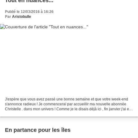
Tout en nuances...
Publié le 12/03/2016 à 16:26
Par
Aristobulle
J'espère que vous avez passé une bonne semaine et que votre week-end
s'annonce radieux ! Je commencerai par accueillir ma nouvelle abonnée
Christelle . dans mon univers ! Comme je le disais déjà ici , fin janvier j'ai eu
le plaisir de rencontrer Steffy...
En partance pour les îles