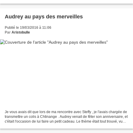
cadeau maison aux...
Audrey au pays des merveilles
Publié le 19/03/2016 à 11:06
Par
Aristobulle
Je vous avais dit que lors de ma rencontre avec Steffy , je l'avais chargée de
transmettre un colis à Chtinange . Audrey venait de fêter son anniversaire, et
c'était l'occasion de lui faire un petit cadeau. Le thème était tout trouvé, vu
qu'Audrey adore...