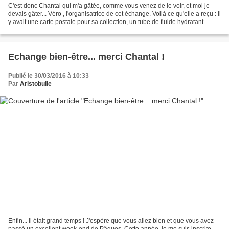
C'est donc Chantal qui m'a gâtée, comme vous venez de le voir, et moi je
devais gâter... Véro , l'organisatrice de cet échange. Voilà ce qu'elle a reçu : Il
y avait une carte postale pour sa collection, un tube de fluide hydratant
apaisant pour le corps,...
Echange bien-être... merci Chantal !
Publié le 30/03/2016 à 10:33
Par
Aristobulle
Enfin... il était grand temps ! J'espère que vous allez bien et que vous avez
passé un excellent week-end de Pâques. Cette année, je me suis inscrite