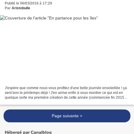
Publié le 06/03/2016 à 17:29
Par
Aristobulle
J'espère que comme nous vous profitez d'une belle journée ensoleillée ! ça
sent bon le printemps déjà ! J'en arrive enfin à vous montrer ce qui est en
quelque sorte ma première création de cette année (commencée fin 2015
mais complètement finie en janvier)....
Page suivante >
Hébergé par Canalblog