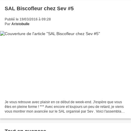
SAL Biscofleur chez Sev #5
Publié le 19/03/2016 à 09:28
Par
Aristobulle
Je vous retrouve avec plaisir en ce début de week-end. J'espère que vous
êtes en pleine forme ! *** Avec encore et toujours un peu de retard, je viens
vous montrer mon avancée sur le SAL organisé par Sev . Voici l'assemblage
du dessous et du dessus :...