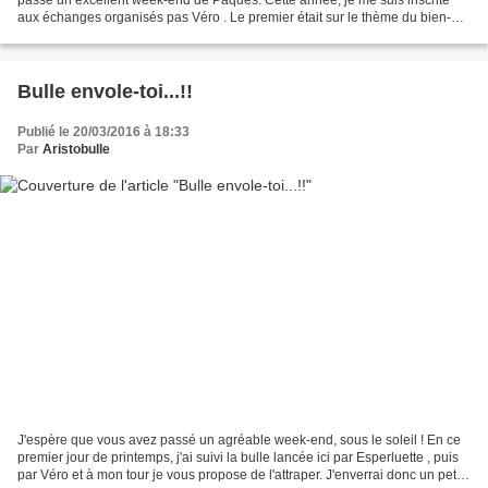
aux échanges organisés pas Véro . Le premier était sur le thème du bien-
être et avait lieu ce mois-ci....
Bulle envole-toi...!!
Publié le 20/03/2016 à 18:33
Par
Aristobulle
J'espère que vous avez passé un agréable week-end, sous le soleil ! En ce
premier jour de printemps, j'ai suivi la bulle lancée ici par Esperluette , puis
par Véro et à mon tour je vous propose de l'attraper. J'enverrai donc un petit