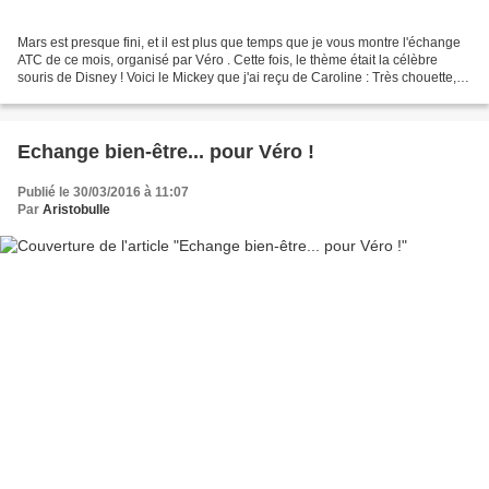
Mars est presque fini, et il est plus que temps que je vous montre l'échange
ATC de ce mois, organisé par Véro . Cette fois, le thème était la célèbre
souris de Disney ! Voici le Mickey que j'ai reçu de Caroline : Très chouette,
non ? Et voici l'ATC que...
Echange bien-être... pour Véro !
Publié le 30/03/2016 à 11:07
Par
Aristobulle