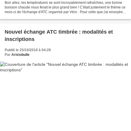
Bon allez, les températures se sont incroyablement rafraîchies, une bonne
boisson chaude nous ferait le plus grand bien ! C'était justement le thème ce
mois-ci de l'échange d'ATC organisé par Véro . Pour celle que j'ai envoyée à
Véro, justement, je n'ai...
Nouvel échange ATC timbrée : modalités et
inscriptions
Publié le 25/10/2018 à 04:28
Par
Aristobulle