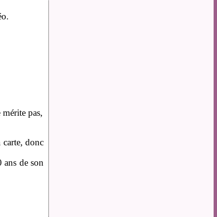
éo.
e mérite pas,
 carte, donc
0 ans de son