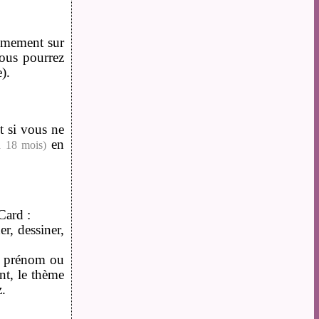
nymement sur
ous pourrez
).
Et si vous ne
en
 a 18 mois)
Card :
r, dessiner,
m, prénom ou
nt, le thème
z.