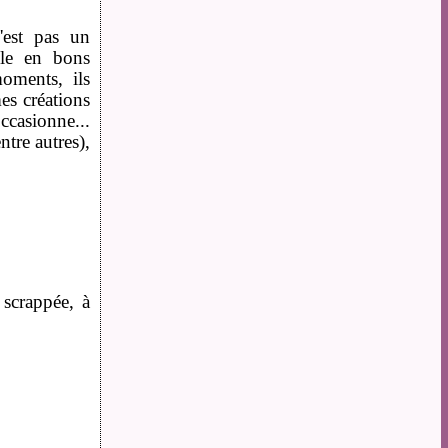
'est pas un
èle en bons
oments, ils
es créations
occasionne...
ntre autres),
!
scrappée, à