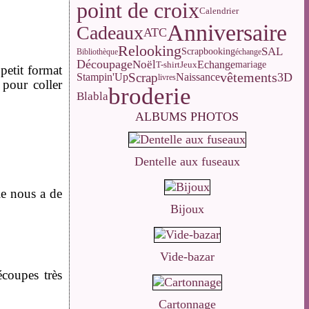
point de croix
Calendrier
Anniversaire
Cadeaux
ATC
Relooking
SAL
Scrapbooking
Bibliothèque
échange
Découpage
Noël
Echange
T-shirt
Jeux
mariage
petit format
vêtements
Scrap
3D
Stampin'Up
Naissance
livres
 pour coller
broderie
Blabla
ALBUMS PHOTOS
Dentelle aux fuseaux
le nous a de
Bijoux
Vide-bazar
écoupes très
Cartonnage