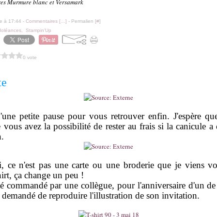
cres Murmure blanc et Versamark
le à 17:44 -
Commentaires [
…
]
- Permalien [
#
]
oléances
,
Stampin'Up
0 vote
te
d'une petite pause pour vous retrouver enfin. J'espère qu
 vous avez la possibilité de rester au frais si la canicule 
n.
, ce n'est pas une carte ou une broderie que je viens v
hirt, ça change un peu !
été commandé par une collègue, pour l'anniversaire d'un de 
 demandé de reproduire l'illustration de son invitation.