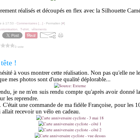
èrement réalisés et découpés en flex avec la Silhouette Cam
le à 17:53 -
Commentaires [
…
]
- Permalien [
#
]
ustomisation
,
T-shirt
,
vêtements
0 vote
tête !
hésité à vous montrer cette réalisation. Non pas qu'elle ne l
que mes photos sont d'une qualité déplorable...
endu, je ne m'en suis rendu compte qu'après avoir donné la
ur les reprendre.
.. C'était une commande de ma fidèle Françoise, pour les 1
ui allait recevoir un vélo en cadeau.