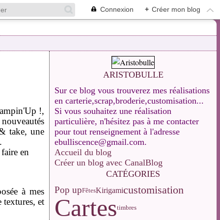
Connexion
+
Créer mon blog
ARISTOBULLE
Sur ce blog vous trouverez mes réalisations
en carterie,scrap,broderie,customisation...
tampin'Up !,
Si vous souhaitez une réalisation
s nouveautés
particulière, n'hésitez pas à me contacter
 & take, une
pour tout renseignement à l'adresse
.
ebulliscence@gmail.com.
 faire en
Accueil du blog
Créer un blog avec CanalBlog
CATÉGORIES
customisation
Pop up
Kirigami
oposée à mes
Fêtes
Cartes
 textures, et
timbres