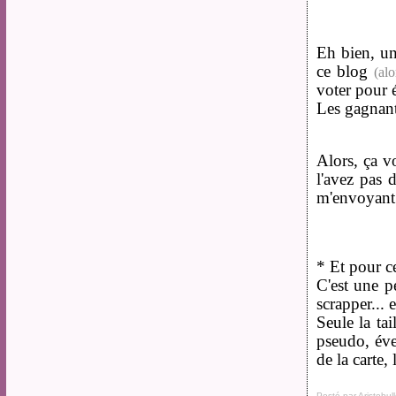
Eh bien, un
ce blog
(alo
voter pour é
Les gagnant
Alors, ça vo
l'avez pas
m'envoyant 
* Et pour c
C'est une p
scrapper... 
Seule la ta
pseudo, éve
de la carte,
Posté par Aristobul