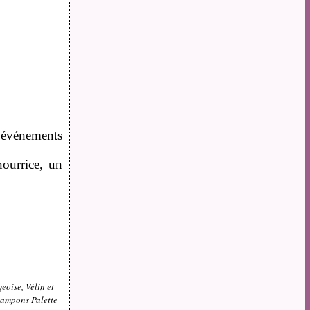
 événements
nourrice, un
eoise, Vélin et
 tampons Palette