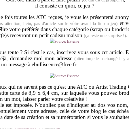
il consiste en quoi, ce jeu ?
e fois toutes les ATC reçues, je vous les présenterai ano
et v
rs attention, hein, pas d'article sur le vôtre avant la fin du jeu)
lire votre préférée dans chaque catégorie (scrap ou broderie
(e)s recevront un petit cadeau maison
.
(ça reste une surprise !)
us tente ? Si c'est le cas, inscrivez-vous sous cet article. 
 déjà, demandez-moi mon adresse
(attention,elle a changé il y
un message à ebulliscence@free.fr.
eux qui ne savent pas ce qu'est une ATC ou Artist Trading 
etite carte de 8,9 x 6,4 cm, sur laquelle vous pouvez brode
en un mot, laisser parler votre créativité !
ille est imposée. N'oubliez pas d'indiquer au dos vos no
ntuellement votre adresse, celle de votre blog le cas échéa
 la date de sa création et sa numérotation si vous le souhaite
le à 18:34 -
Commentaires [
…
]
- Permalien [
#
]