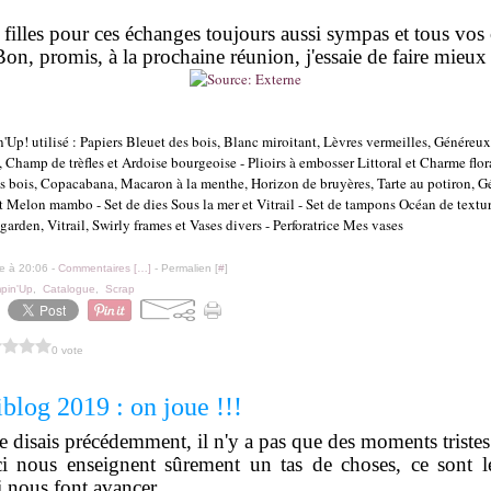
 filles pour ces échanges toujours aussi sympas et tous vos 
Bon, promis, à la prochaine réunion, j'essaie de faire mieux 
'Up! utilisé : Papiers Bleuet des bois, Blanc miroitant, Lèvres vermeilles, Génére
 Champ de trèfles et Ardoise bourgeoise - Plioirs à embosser Littoral et Charme flora
es bois, Copacabana, Macaron à la menthe, Horizon de bruyères, Tarte au potiron, 
Melon mambo - Set de dies Sous la mer et Vitrail - Set de tampons Océan de textu
e garden, Vitrail, Swirly frames et Vases divers - Perforatrice Mes vases
le à 20:06 -
Commentaires [
…
]
- Permalien [
#
]
pin'Up
,
Catalogue
,
Scrap
0 vote
blog 2019 : on joue !!!
 disais précédemment, il n'y a pas que des moments tristes 
-ci nous enseignent sûrement un tas de choses, ce sont 
 nous font avancer.