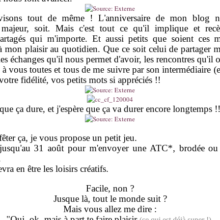
ivisons tout de même ! L'anniversaire de mon blog n
majeur, soit. Mais c'est tout ce qu'il implique et rec
rtagés qui m'importe. Et aussi petits que soient ces m
 à mon plaisir au quotidien. Que ce soit celui de partager m
es échanges qu'il nous permet d'avoir, les rencontres qu'il 
à vous toutes et tous de me suivre par son intermédiaire (e
otre fidélité, vos petits mots si appréciés !!
que ça dure, et j'espère que ça va durer encore longtemps !
êter ça, je vous propose un petit jeu.
jusqu'au 31 août pour m'envoyer une ATC*, brodée ou 
.
ra en être les loisirs créatifs.
Facile, non ?
Jusque là, tout le monde suit ?
Mais vous allez me dire :
"Oui, ok, mais à part te faire plaisir
,
(ce qui est déjà super !)