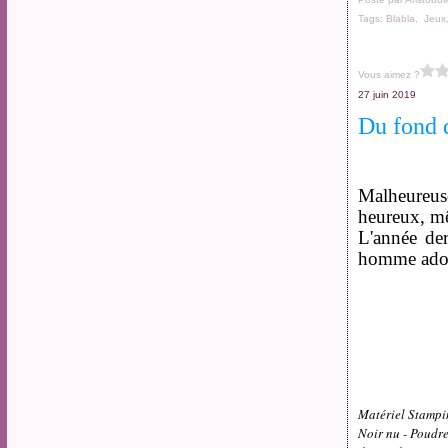
Tags:
Blabla
,
Jeux
Vous aimez ?
27 juin 2019
Du fond d
Malheureus
heureux, mêm
L'année der
homme adora
Matériel Stampin
Noir nu - Poudre