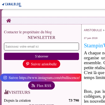
Home
ARISTOBULLE
>
Contacter le propriétaire du blog
NEWSLETTER
27 juin 2019
Stampin'
A chaque no
organise un
ensemble. C
Suivre aristobulle
petite réalis
C'est là que
Suivre https://www.instagram.com/ebulliscence/
temps limité
Flux RSS
Bon, pas le
VISITEURS
collègues, p
73 790
Depuis la création
les nouvell