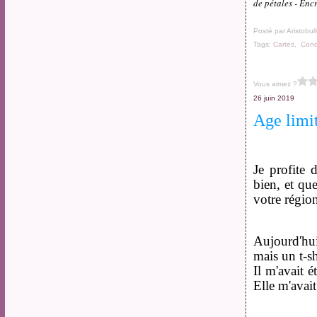
de pétales - En
Posté par Aristobul
Tags:
Cartes
,
Cond
Vous aimez ?
26 juin 2019
Age limi
Je profite 
bien, et que
votre régio
Aujourd'hui
mais un t-s
Il m'avait 
Elle m'avait