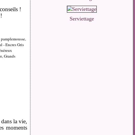
conseils !
!
Serviettage
ux pamplemousse,
l - Encres Gris
Généreux
re, Grands
dans la vie,
les moments