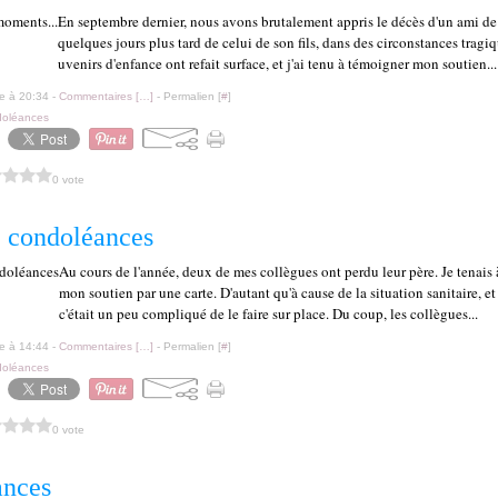
En septembre dernier, nous avons brutalement appris le décès d'un ami de 
quelques jours plus tard de celui de son fils, dans des circonstances tragi
uvenirs d'enfance ont refait surface, et j'ai tenu à témoigner mon soutien...
le à 20:34 -
Commentaires [
…
]
- Permalien [
#
]
oléances
0 vote
e condoléances
Au cours de l'année, deux de mes collègues ont perdu leur père. Je tenais
mon soutien par une carte. D'autant qu'à cause de la situation sanitaire, et 
c'était un peu compliqué de le faire sur place. Du coup, les collègues...
le à 14:44 -
Commentaires [
…
]
- Permalien [
#
]
oléances
0 vote
ances