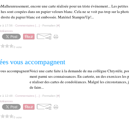
Malheureusement, encore une carte réalisée pour un triste événement... Les petites
hes sont coupées dans un papier velours blanc. Cela ne se voit pas trop sur la photo
droite du papier blanc est embossée. Matériel Stampin'Up!...
le à 17:56 -
Commentaires [
…
]
- Permalien [
#
]
oléances
0 vote
ées vous accompagnent
Voici une carte faite à la demande de ma collègue Chrystèle, pou
ment parmi ses connaissances. En carterie, un des exercices les p
e réaliser des cartes de condoléances. Malgré les circonstances, j
de faire...
le à 12:48 -
Commentaires [
…
]
- Permalien [
#
]
oléances
0 vote