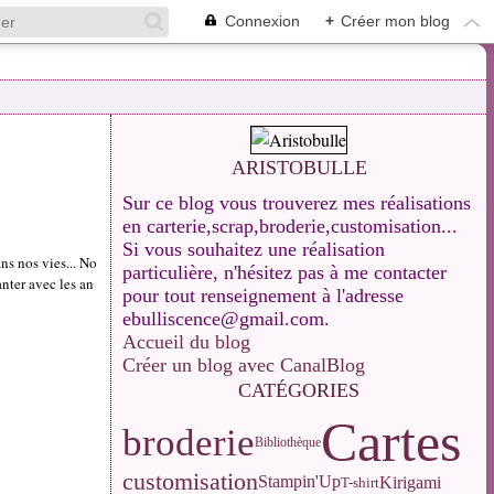
Connexion
+
Créer mon blog
ARISTOBULLE
Sur ce blog vous trouverez mes réalisations
en carterie,scrap,broderie,customisation...
Si vous souhaitez une réalisation
ns nos vies... No
particulière, n'hésitez pas à me contacter
anter avec les an
pour tout renseignement à l'adresse
ebulliscence@gmail.com.
Accueil du blog
Créer un blog avec CanalBlog
CATÉGORIES
Cartes
broderie
Bibliothèque
customisation
Stampin'Up
Kirigami
T-shirt