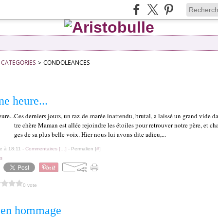
CATEGORIES
>
CONDOLEANCES
e heure...
Ces derniers jours, un raz-de-marée inattendu, brutal, a laissé un grand vide da
tre chère Maman est allée rejoindre les étoiles pour retrouver notre père, et ch
ges de sa plus belle voix. Hier nous lui avons dite adieu,...
le à 18:11 -
Commentaires [
…
]
- Permalien [
#
]
s
0 vote
e en hommage