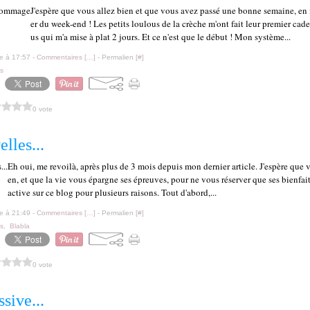
J'espère que vous allez bien et que vous avez passé une bonne semaine, en 
er du week-end ! Les petits loulous de la crèche m'ont fait leur premier cade
us qui m'a mise à plat 2 jours. Et ce n'est que le début ! Mon système...
le à 17:57 -
Commentaires [
…
]
- Permalien [
#
]
s
0 vote
lles...
Eh oui, me revoilà, après plus de 3 mois depuis mon dernier article. J'espère que v
en, et que la vie vous épargne ses épreuves, pour ne vous réserver que ses bienfaits
active sur ce blog pour plusieurs raisons. Tout d'abord,...
le à 21:49 -
Commentaires [
…
]
- Permalien [
#
]
s
,
Blabla
0 vote
ssive...