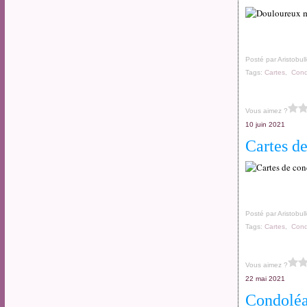
Posté par Aristobul
Tags:
Cartes
,
Cond
Vous aimez ?
10 juin 2021
Cartes d
Posté par Aristobul
Tags:
Cartes
,
Cond
Vous aimez ?
22 mai 2021
Condolé