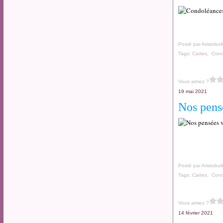
Posté par Aristobul
Tags:
Cartes
,
Cond
Vous aimez ?
19 mai 2021
Nos pens
Posté par Aristobul
Tags:
Cartes
,
Cond
Vous aimez ?
14 février 2021