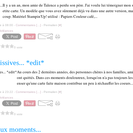
Il y a un an, mon amie de Talence a perdu son père. J'ai voulu lui témoigner mon 
etite carte. Un modèle que vous avez sûrement déjà vu dans une autre version, mai
coup. Matériel Stampin'Up! utilisé : Papiers Couleur café,...
le à 08:00 -
Commentaires [
…
]
- Permalien [
#
]
oléances
0 vote
issives... *edit*
Au cours des 2 dernières années, des personnes chères à nos familles, ami
ont quittés. Dans ces moments douloureux, lorsqu'on n'a pas toujours les 
enser qu'une carte faite maison contribue un peu à réchauffer les coeurs...
le à 23:22 -
Commentaires [
…
]
- Permalien [
#
]
oléances
0 vote
ux moments...