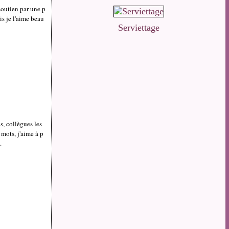
soutien par une p
s je l'aime beau
Serviettage
s, collègues les
mots, j'aime à p
.