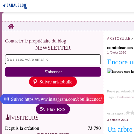
Home
ARISTOBULLE
>
Contacter le propriétaire du blog
NEWSLETTER
condoleances
1 février 2026
Encore un
Suivre aristobulle
Posté par Aristobul
Tags:
Condoléance
Suivre https://www.instagram.com/ebulliscence/
Flux RSS
Vous aimez ?
VISITEURS
3 octobre 2024
73 790
Depuis la création
Un arbr