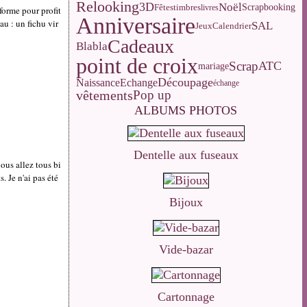
Relooking
3D
Noël
Fêtes
Scrapbooking
timbres
livres
forme pour profit
Anniversaire
au : un fichu vir
SAL
Calendrier
Jeux
Cadeaux
Blabla
point de croix
Scrap
ATC
mariage
Découpage
Naissance
Echange
échange
vêtements
Pop up
ALBUMS PHOTOS
Dentelle aux fuseaux
ous allez tous bi
. Je n'ai pas été
Bijoux
Vide-bazar
Cartonnage