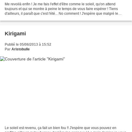
Me revoilà enfin ! Je me fais l'effet d'être comme le soleil, qu'on attend
toujours et qui se montre à peine le temps de vous faire espérer ! Tiens
d'ailleurs, il paraît que c'est l'été... No comment ! J'espère que malgré le
temps qui fait grise mine,...
Kirigami
Publié le 05/06/2013 à 15:52
Par
Aristobulle
Le soleil est revenu, ça fait un bien fou !! J'espère que vous pouvez en