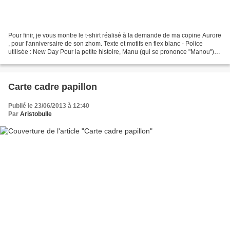
Pour finir, je vous montre le t-shirt réalisé à la demande de ma copine Aurore
, pour l'anniversaire de son zhom. Texte et motifs en flex blanc - Police
utilisée : New Day Pour la petite histoire, Manu (qui se prononce "Manou")
signifie "oiseau" en tahitien....
Carte cadre papillon
Publié le 23/06/2013 à 12:40
Par
Aristobulle