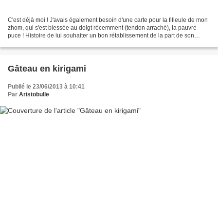
C'est déjà moi ! J'avais également besoin d'une carte pour la filleule de mon
zhom, qui s'est blessée au doigt récemment (tendon arraché), la pauvre
puce ! Histoire de lui souhaiter un bon rétablissement de la part de son
parrainzinzin. Elle aime les...
Gâteau en kirigami
Publié le 23/06/2013 à 10:41
Par
Aristobulle