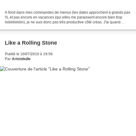
A fond dans mes commandes de menus (les dates approchent à grands pas
!!), et pas encore en vacances (qui elles me paraissent encore bien trop
loiiiiiiiiiiiiiiin), je ne suis donc pas très productive côté créas. J'ai quand
même trouvé le temps de relooker...
Like a Rolling Stone
Publié le 10/07/2010 à 19:56
Par
Aristobulle