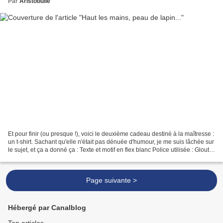
Par
Aristobulle
Et pour finir (ou presque !), voici le deuxième cadeau destiné à la maîtresse :
un t-shirt. Sachant qu'elle n'était pas dénuée d'humour, je me suis lâchée sur
le sujet, et ça a donné ça : Texte et motif en flex blanc Police utilisée : Gloutix
J'ai réalisé...
Page suivante >
Hébergé par Canalblog