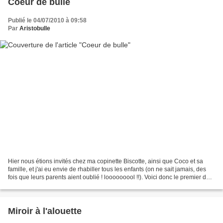
Coeur de bulle
Publié le 04/07/2010 à 09:58
Par
Aristobulle
Hier nous étions invités chez ma copinette Biscotte, ainsi que Coco et sa
famille, et j'ai eu envie de rhabiller tous les enfants (on ne sait jamais, des
fois que leurs parents aient oublié ! looooooool !!). Voici donc le premier de
la série, le t-shirt...
Miroir à l'alouette