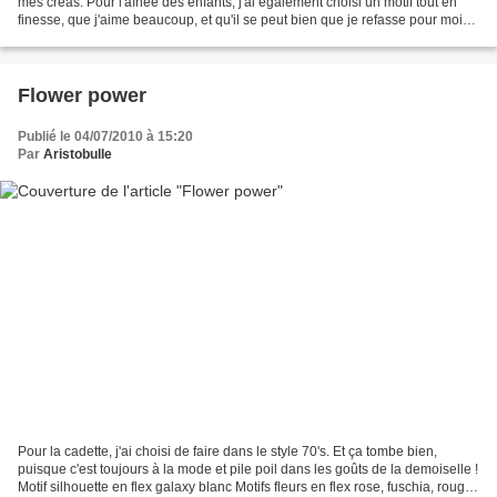
mes créas. Pour l'aînée des enfants, j'ai également choisi un motif tout en
finesse, que j'aime beaucoup, et qu'il se peut bien que je refasse pour moi
aussi ! Motif en flex...
Flower power
Publié le 04/07/2010 à 15:20
Par
Aristobulle
Pour la cadette, j'ai choisi de faire dans le style 70's. Et ça tombe bien,
puisque c'est toujours à la mode et pile poil dans les goûts de la demoiselle !
Motif silhouette en flex galaxy blanc Motifs fleurs en flex rose, fuschia, rouge,