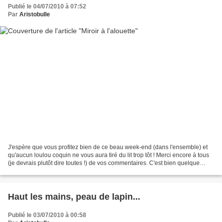
Publié le 04/07/2010 à 07:52
Par
Aristobulle
J'espère que vous profitez bien de ce beau week-end (dans l'ensemble) et
qu'aucun loulou coquin ne vous aura tiré du lit trop tôt ! Merci encore à tous
(je devrais plutôt dire toutes !) de vos commentaires. C'est bien quelque
chose que l'on consomme sans...
Haut les mains, peau de lapin...
Publié le 03/07/2010 à 00:58