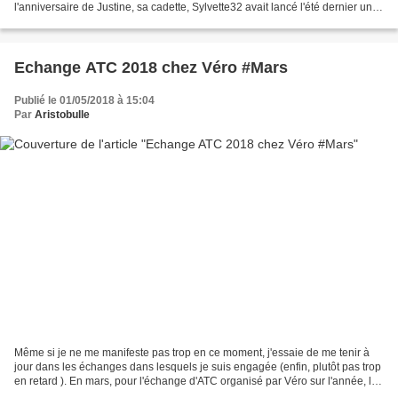
l'anniversaire de Justine, sa cadette, Sylvette32 avait lancé l'été dernier un
appel aux copinettes, afin...
Echange ATC 2018 chez Véro #Mars
Publié le 01/05/2018 à 15:04
Par
Aristobulle
Même si je ne me manifeste pas trop en ce moment, j'essaie de me tenir à
jour dans les échanges dans lesquels je suis engagée (enfin, plutôt pas trop
en retard ). En mars, pour l'échange d'ATC organisé par Véro sur l'année, le
thème était les gourmandises....