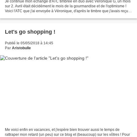
Je continue mon échange d'ATC timbrée en duo avec Véronique G, un mois
sur 2. Avril était décidément le mois de la gourmandise et de l'optimisme !
Voici l'ATC que j'ai envoyée à Véronique, d'après le timbre que j'avais reçu la
fois précédente. Toujours...
Let's go shopping !
Publié le 05/05/2018 à 14:45
Par
Aristobulle
Me voici enfin en vacances, et j'espère bien trouver aussi le temps de
rattraper mon retard (un peu) sur ce blog et (beaucoup) sur les vôtres ! Pour