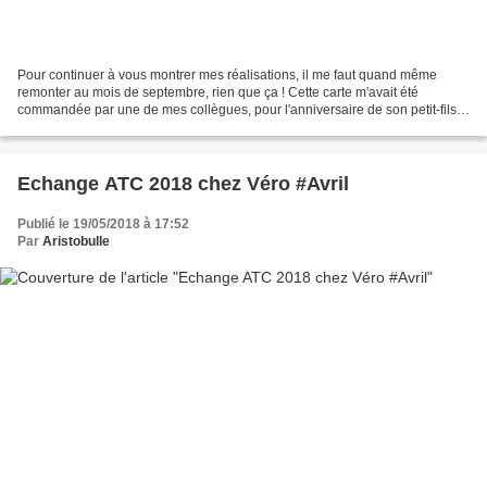
Pour continuer à vous montrer mes réalisations, il me faut quand même
remonter au mois de septembre, rien que ça ! Cette carte m'avait été
commandée par une de mes collègues, pour l'anniversaire de son petit-fils.
A 6 ans, il découvre les plaisirs de...
Echange ATC 2018 chez Véro #Avril
Publié le 19/05/2018 à 17:52
Par
Aristobulle