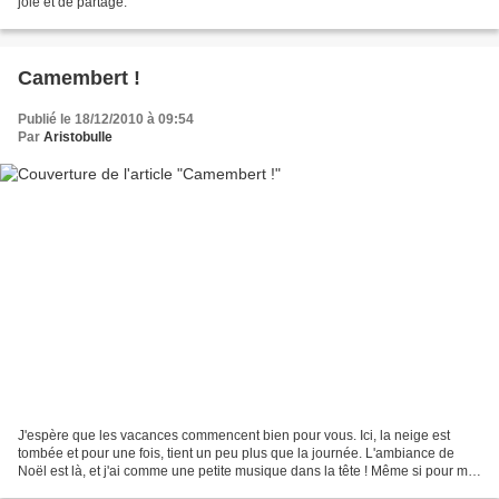
joie et de partage.
Camembert !
Publié le 18/12/2010 à 09:54
Par
Aristobulle
J'espère que les vacances commencent bien pour vous. Ici, la neige est
tombée et pour une fois, tient un peu plus que la journée. L'ambiance de
Noël est là, et j'ai comme une petite musique dans la tête ! Même si pour moi
ce ne sont pas encore les vacances,...