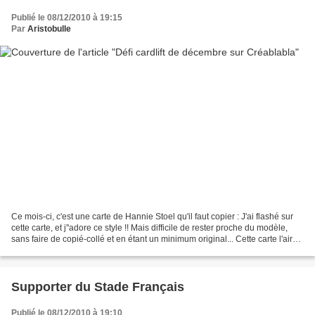
Publié le 08/12/2010 à 19:15
Par
Aristobulle
Ce mois-ci, c'est une carte de Hannie Stoel qu'il faut copier : J'ai flashé sur
cette carte, et j''adore ce style !! Mais difficile de rester proche du modèle,
sans faire de copié-collé et en étant un minimum original... Cette carte l'air
de rien m'a...
Supporter du Stade Français
Publié le 08/12/2010 à 19:10