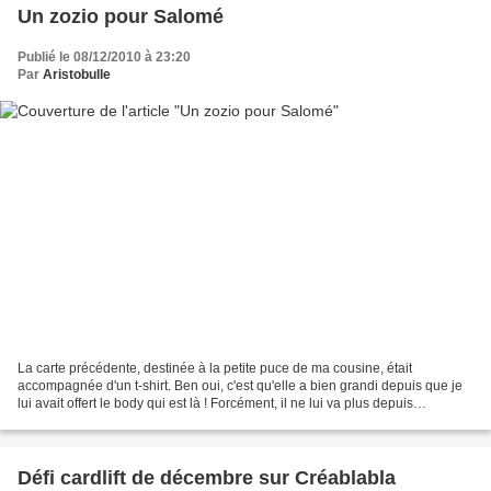
Un zozio pour Salomé
Publié le 08/12/2010 à 23:20
Par
Aristobulle
La carte précédente, destinée à la petite puce de ma cousine, était
accompagnée d'un t-shirt. Ben oui, c'est qu'elle a bien grandi depuis que je
lui avait offert le body qui est là ! Forcément, il ne lui va plus depuis
longtemps ! lol Texte en flex glossy...
Défi cardlift de décembre sur Créablabla