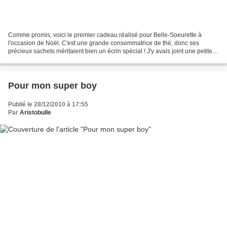
Comme promis, voici le premier cadeau réalisé pour Belle-Soeurette à
l'occasion de Noël. C'est une grande consommatrice de thé, donc ses
précieux sachets méritaient bien un écrin spécial ! J'y avais joint une petite
soucoupe à sachet en forme de théière,...
Pour mon super boy
Publié le 28/12/2010 à 17:55
Par
Aristobulle