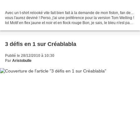
Avec un t-shirt relooké vite fait bien fait à la demande de mon fiston, fan de...
vous l'aurez deviné ! Perso, j'ai une préférence pour la version Tom Welling !
lol Motif en flex jaune et noir et en flock rouge Bon, je sais, le bleu n'est pas
très conforme...
3 défis en 1 sur Créablabla
Publié le 28/12/2010 à 10:30
Par
Aristobulle