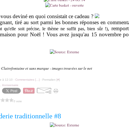
-vous deviné en quoi consistait ce cadeau ?
agnant, tiré au sort parmi les bonnes réponses en commenta
, remport
aut qu'elle soit précise, le thème ne suffit pas, bien sûr !)
t maison pour Noël ! Vous avez jusqu'au 15 novembre pou
s Clairefontaine et sans marque - images trouvées sur le net
le à 12:10 -
Commentaires [
…
]
- Permalien [
#
]
,
Anniversaire
0 vote
erie traditionnelle #8