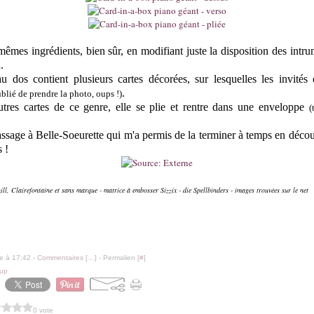
s mêmes ingrédients, bien sûr, en modifiant juste la disposition des intr
.
u dos contient plusieurs cartes décorées, sur lesquelles les invités o
.
oublié de prendre la photo, oups !)
res cartes de ce genre, elle se plie et rentre dans une enveloppe
(
assage à Belle-Soeurette qui m'a permis de la terminer à temps en déco
 !
ill, Clairefontaine et sans marque - matrice à embosser Sizzix - die Spellbinders - images trouvées sur le net
le à 17:42 -
Commentaires [
…
]
- Permalien [
#
]
up
0 vote