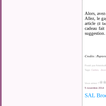
Alors, avez
Allez, le g
article
(il f
cadeau fai
suggestion.
Credits : Papier
Posté par Aristobul
Tags:
Cartes
,
Jeux
Vous aimez ?
5 novembre 2014
SAL Brod