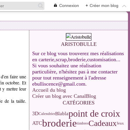
Connexion
+
Créer mon blog
ARISTOBULLE
Sur ce blog vous trouverez mes réalisations
en carterie,scrap,broderie,customisation...
Si vous souhaitez une réalisation
particulière, n'hésitez pas à me contacter
 d'en faire une
pour tout renseignement à l'adresse
fin octobre. Et
ebulliscence@gmail.com.
t y mettre leur
Accueil du blog
Créer un blog avec CanalBlog
 de la taille.
CATÉGORIES
point de croix
3D
Blabla
Calendrier
broderie
Cadeaux
ATC
Jeux
timbres