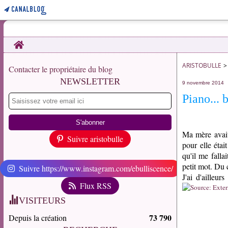
Home
ARISTOBULLE
>
Contacter le propriétaire du blog
NEWSLETTER
9 novembre 2014
Piano... b
Ma mère avait
Suivre aristobulle
pour elle étai
qu'il me falla
petit mot. Du 
Suivre https://www.instagram.com/ebulliscence/
J'ai d'ailleu
Flux RSS
VISITEURS
73 790
Depuis la création