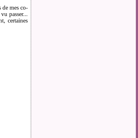
s de mes co-
vu passer...
, certaines