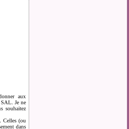
donner aux
e SAL. Je ne
us souhaitez
. Celles (ou
usement dans