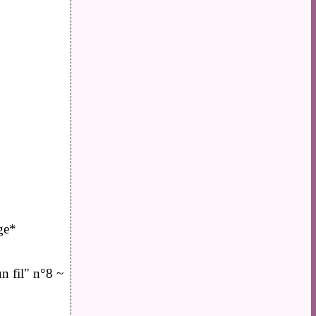
ge*
un fil" n°8 ~