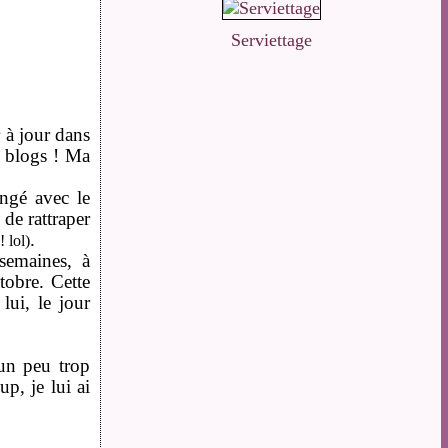
Serviettage
r à jour dans
s blogs ! Ma
ngé avec le
de rattraper
.
! lol)
semaines, à
tobre. Cette
ui, le jour
 un peu trop
p, je lui ai