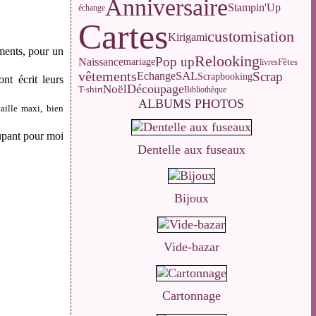
Anniversaire
Stampin'Up
échange
Cartes
customisation
Kirigami
uments, pour un
Relooking
Pop up
Naissance
mariage
Fêtes
livres
vêtements
Scrap
SAL
Echange
Scrapbooking
nt écrit leurs
Découpage
Noël
T-shirt
Bibliothèque
ALBUMS PHOTOS
taille maxi, bien
upant pour moi
Dentelle aux fuseaux
Bijoux
Vide-bazar
Cartonnage