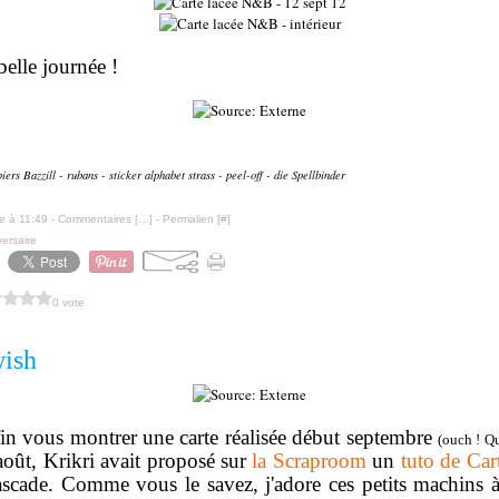
belle journée !
iers Bazzill - rubans - sticker alphabet strass - peel-off - die Spellbinder
le à 11:49 -
Commentaires [
…
]
- Permalien [
#
]
ersaire
0 vote
ish
fin vous montrer une carte réalisée début septembre
(ouch ! Q
août,
Krikri
avait proposé sur
la Scraproom
un
tuto de Car
ascade. Comme vous le savez, j'adore ces petits machins à