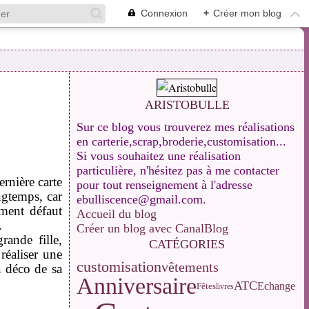
Connexion
+
Créer mon blog
ARISTOBULLE
Sur ce blog vous trouverez mes réalisations
en carterie,scrap,broderie,customisation...
Si vous souhaitez une réalisation
particulière, n'hésitez pas à me contacter
rnière carte
pour tout renseignement à l'adresse
ngtemps, car
ebulliscence@gmail.com.
ement défaut
Accueil du blog
.
Créer un blog avec CanalBlog
rande fille,
CATÉGORIES
réaliser une
customisation
vêtements
a déco de sa
Anniversaire
ATC
Echange
Fêtes
livres