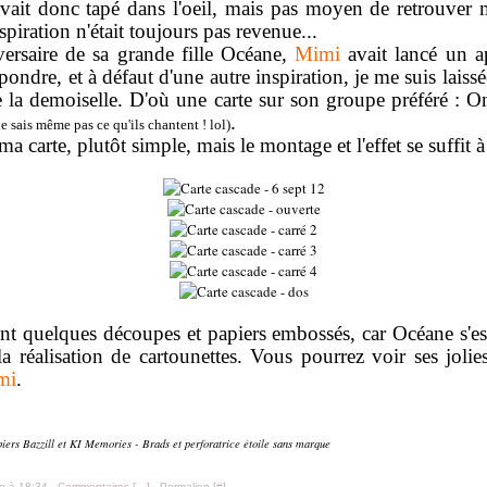
vait donc tapé dans l'oeil, mais pas moyen de retrouver
spiration n'était toujours pas revenue...
versaire de sa grande fille Océane,
Mimi
avait lancé un ap
pondre, et à défaut d'une autre inspiration, je me suis laiss
e la demoiselle. D'où une carte sur son groupe préféré : O
.
 ne sais même pas ce qu'ils chantent ! lol)
a carte, plutôt simple, mais le montage et l'effet se suffit 
oint quelques découpes et papiers embossés, car Océane s'est
la réalisation de cartounettes. Vous pourrez voir ses jolies
mi
.
piers Bazzill et KI Memories - Brads et perforatrice étoile sans marque
le à 18:34 -
Commentaires [
…
]
- Permalien [
#
]