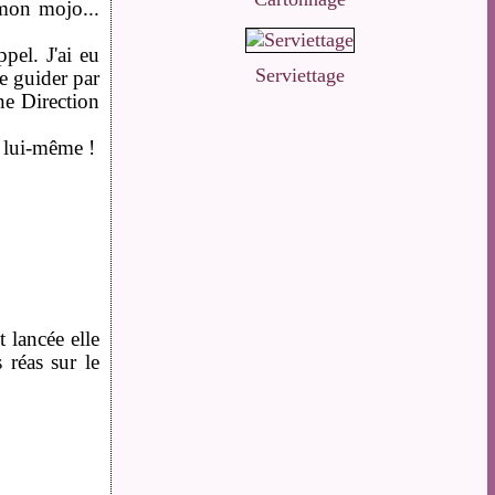
 mon mojo...
pel. J'ai eu
Serviettage
ée guider par
ne Direction
à lui-même !
 lancée elle
 réas sur le