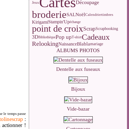
Cartes
Découpage
Jeux
broderie
SAL
Noël
Calendrier
timbres
Stampin'Up
Kirigami
échange
point de croix
Scrap
Scrapbooking
Cadeaux
Pop up
3D
T-shirt
Bibliothèque
Relooking
Blabla
Naissance
mariage
ALBUMS PHOTOS
Dentelle aux fuseaux
Bijoux
Vide-bazar
ue le temps passe
tolinescrap
:
 actionner !
Cartonnage