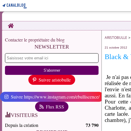
Home
ARISTOBULLE
>
Contacter le propriétaire du blog
NEWSLETTER
21 octobre 2012
Black &
Je n'ai pas
Suivre aristobulle
réalisée de
l'envie n'e
aussi. En fai
Suivre https://www.instagram.com/ebulliscence/
Pour cette
Flux RSS
Charlotte, 
carte lacée
VISITEURS
chambre), j'
73 790
Depuis la création