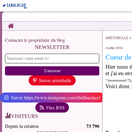
Home
ARISTOBULLE
>
Contacter le propriétaire du blog
NEWSLETTER
4 juillet 2010
Coeur de
Hier nous é
et j'ai eu e
Suivre aristobulle
! looooooool !!)
Voici donc l
Suivre https://www.instagram.com/ebulliscence/
Flux RSS
VISITEURS
73 790
Depuis la création