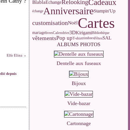
 Hein Cathy ?
Cadeaux
Relooking
Blabla
Echange
Anniversaire
Stampin'Up
échange
Cartes
customisation
Noël
3D
Kirigami
Calendrier
mariage
livres
Bibliothèque
vêtements
Pop up
SAL
T-shirt
Fêtes
timbres
ALBUMS PHOTOS
Elfe Elina
Dentelle aux fuseaux
blié depuis
Bijoux
Vide-bazar
Cartonnage