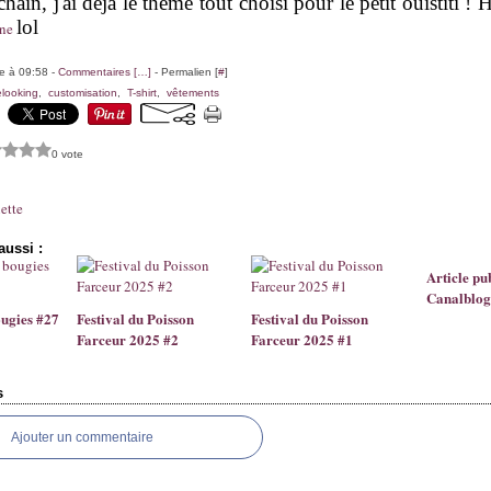
hain, j'ai déjà le thème tout choisi pour le petit ouistiti !
lol
le à 09:58 -
Commentaires [
…
]
- Permalien [
#
]
looking
,
customisation
,
T-shirt
,
vêtements
0 vote
uette
aussi :
Article pu
Canalblog
ougies #27
Festival du Poisson
Festival du Poisson
Farceur 2025 #2
Farceur 2025 #1
s
Ajouter un commentaire