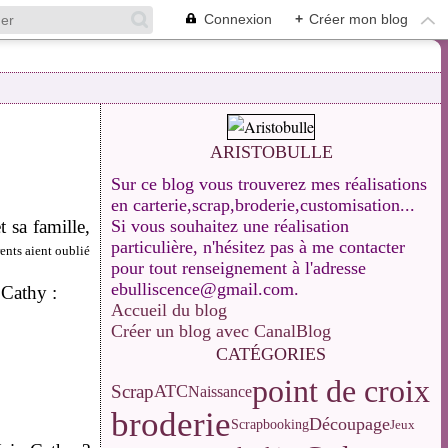
Connexion
+
Créer mon blog
ARISTOBULLE
Sur ce blog vous trouverez mes réalisations
en carterie,scrap,broderie,customisation...
t sa famille,
Si vous souhaitez une réalisation
particulière, n'hésitez pas à me contacter
rents aient oublié
pour tout renseignement à l'adresse
ebulliscence@gmail.com.
 Cathy :
Accueil du blog
Créer un blog avec CanalBlog
CATÉGORIES
point de croix
Scrap
ATC
Naissance
broderie
Découpage
Scrapbooking
Jeux