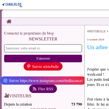
Home
ARISTOBULLE
>
Contacter le propriétaire du blog
NEWSLETTER
3 octobre 2024
Un arbr
Suivre aristobulle
J'espère que 
week-end !
Les petits lou
Suivre https://www.instagram.com/ebulliscence/
jours. Et ce n
Flux RSS
VISITEURS
J'en viens à l
73 790
Depuis la création
frère. Je lui 