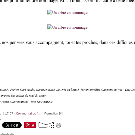
arbre pour lui rendre hommage. Et j'ai donc assorti ma carte à cette idée
s nos pensées vous accompagnent, toi et tes proches, dans ces difficiles
tilisé : Papiers Cari moulu, Narcisse délice, La terre en beauté, Tartan métallisé Chamotte cuivrée - Dies Dou
 Tampons Des adieux du fond du coeur
 : Papier Clairefontaine - Dies sans marque
le à 17:57 -
Commentaires [
…
]
- Permalien [
#
]
s