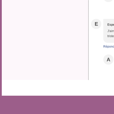
E
Espe
J'ai
trist
Répond
A