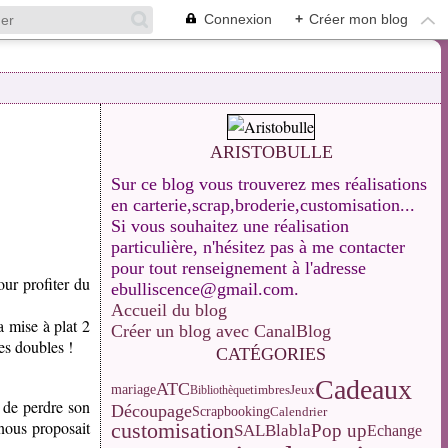
Connexion
+
Créer mon blog
ARISTOBULLE
Sur ce blog vous trouverez mes réalisations
en carterie,scrap,broderie,customisation...
Si vous souhaitez une réalisation
particulière, n'hésitez pas à me contacter
pour tout renseignement à l'adresse
ur profiter du
ebulliscence@gmail.com.
Accueil du blog
a mise à plat 2
Créer un blog avec CanalBlog
ées doubles !
CATÉGORIES
Cadeaux
ATC
mariage
Jeux
Bibliothèque
timbres
t de perdre son
Découpage
Calendrier
Scrapbooking
 nous proposait
customisation
Pop up
SAL
Blabla
Echange