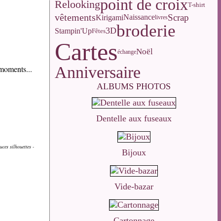
.
point de croix
Relooking
T-shirt
vêtements
Scrap
Naissance
Kirigami
livres
broderie
3D
Stampin'Up
Fêtes
Cartes
Noël
échange
Anniversaire
 moments...
ALBUMS PHOTOS
Dentelle aux fuseaux
ces silhouettes -
Bijoux
Vide-bazar
Cartonnage