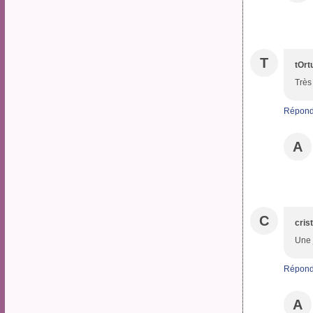
T
tOrt
Très
Répond
A
C
cris
Une 
Répond
A