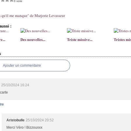
0 vote
as qu'il me manque" de Marjorie Levasseur
aussi :
e...
Des nouvelles...
Triste missive...
Tristes mis
s
Ajouter un commentaire
25/10/2024 16:24
 carte
re
Aristobulle
25/10/2024 20:52
Merci Véro ! Bizzouxxx