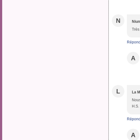
N
Niun
Très
Répond
A
L
La M
Nous
H.S. 
Répond
A