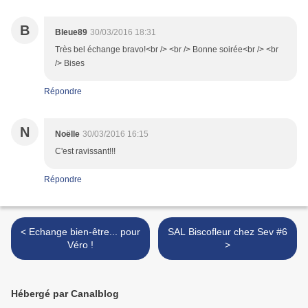
B
Bleue89
30/03/2016 18:31
Très bel échange bravo!<br /> <br /> Bonne soirée<br /> <br
/> Bises
Répondre
N
Noëlle
30/03/2016 16:15
C'est ravissant!!!
Répondre
< Echange bien-être... pour
SAL Biscofleur chez Sev #6
Véro !
>
Hébergé par Canalblog