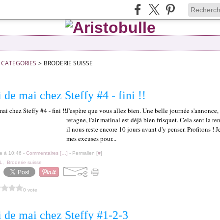
CATEGORIES
>
BRODERIE SUISSE
 de mai chez Steffy #4 - fini !!
J'espère que vous allez bien. Une belle journée s'annonce,
retagne, l'air matinal est déjà bien frisquet. Cela sent la ren
il nous reste encore 10 jours avant d'y penser. Profitons ! 
mes excuses pour...
le à 10:46 -
Commentaires [
…
]
- Permalien [
#
]
L
,
Broderie suisse
0 vote
i de mai chez Steffy #1-2-3