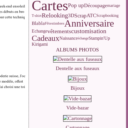
Cartes
Pop up
Découpage
mariage
week-end ensoleil
mes débuts en bro
Relooking
3D
Scrap
ATC
T-shirt
Scrapbooking
sur cette techniq
Anniversaire
Blabla
Fêtes
timbres
customisation
vêtements
Echange
Cadeaux
Naissance
Stampin'Up
échange
Kirigami
ALBUMS PHOTOS
Dentelle aux fuseaux
erie suisse, l'oc
e modèle, offert
'ai choisi une toi
Bijoux
Vide-bazar
Cartonnage