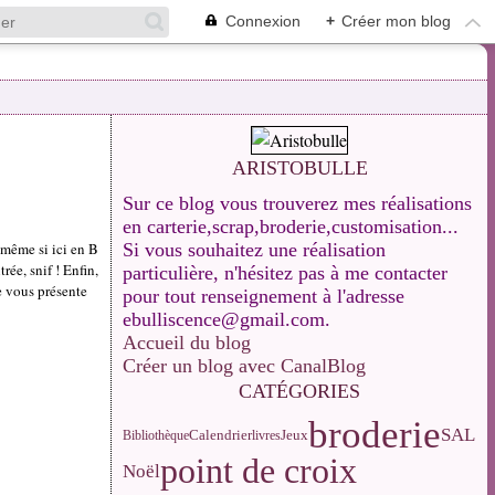
Connexion
+
Créer mon blog
ARISTOBULLE
Sur ce blog vous trouverez mes réalisations
en carterie,scrap,broderie,customisation...
 même si ici en B
Si vous souhaitez une réalisation
trée, snif ! Enfin,
particulière, n'hésitez pas à me contacter
Je vous présente
pour tout renseignement à l'adresse
ebulliscence@gmail.com.
Accueil du blog
Créer un blog avec CanalBlog
CATÉGORIES
broderie
SAL
Calendrier
Jeux
Bibliothèque
livres
point de croix
Noël