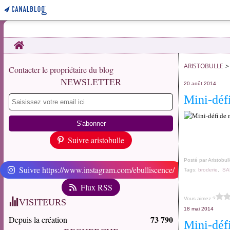
Home
ARISTOBULLE
>
Contacter le propriétaire du blog
NEWSLETTER
20 août 2014
Mini-défi
Suivre aristobulle
Posté par Aristobul
Suivre https://www.instagram.com/ebulliscence/
Tags:
broderie
,
SA
Flux RSS
Vous aimez ?
VISITEURS
18 mai 2014
73 790
Depuis la création
Mini-déf