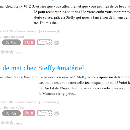
J'espère que vous allez bien et que vous profitez de ce beau 
lé pour recharger les batteries ! Je viens enfin vous montrer 
derie suisse, grâce à Steffy qui nous a lancé son défi mensuel 
ue. J'ai mis du...
le à 09:29 -
Commentaires [
…
]
- Permalien [
#
]
L
,
Broderie suisse
0 vote
 de mai chez Steffy #matériel
Ce mois-ci, on innove !! Steffy nous propose un défi en brod
casion de tester une nouvelle technique pour moi ! Voici l
par Au Fil de l'Aiguille (que vous pouvez retrouver ici ) : J
le Murano vichy grise,...
le à 13:38 -
Commentaires [
…
]
- Permalien [
#
]
L
,
Broderie suisse
0 vote