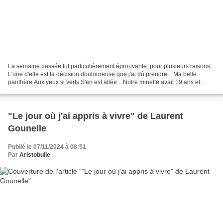
La semaine passée fut particulièrement éprouvante, pour plusieurs raisons.
L'une d'elle est la décision douloureuse que j'ai dû prendre... Ma belle
panthère Aux yeux si verts S'en est allée... Notre minette avait 19 ans et
demi. De plus en plus sujette...
"Le jour où j'ai appris à vivre" de Laurent
Gounelle
Publié le 07/11/2024 à 08:51
Par
Aristobulle