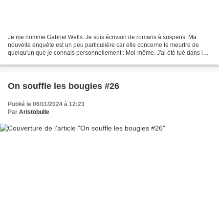
Je me nomme Gabriel Wells. Je suis écrivain de romans à suspens. Ma
nouvelle enquête est un peu particulière car elle concerne le meurtre de
quelqu'un que je connais personnellement : Moi-même. J'ai été tué dans la
nuit et je me demande bien par qui....
On souffle les bougies #26
Publié le 06/11/2024 à 12:23
Par
Aristobulle