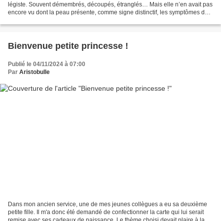
légiste. Souvent démembrés, découpés, étranglés… Mais elle n’en avait pas
encore vu dont la peau présente, comme signe distinctif, les symptômes de
la même maladie. Une maladie depuis...
Bienvenue petite princesse !
Publié le 04/11/2024 à 07:00
Par
Aristobulle
Dans mon ancien service, une de mes jeunes collègues a eu sa deuxième
petite fille. Il m'a donc été demandé de confectionner la carte qui lui serait
remise avec ses cadeaux de naissance. Le thème choisi devait plaire à la