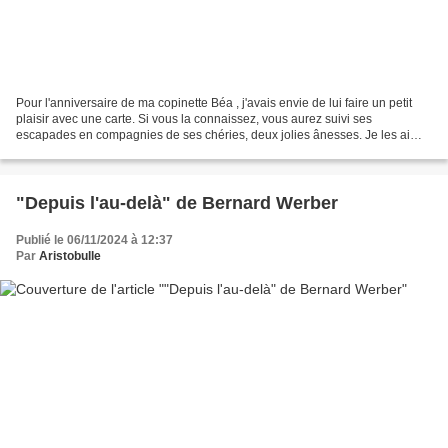
Pour l'anniversaire de ma copinette Béa , j'avais envie de lui faire un petit
plaisir avec une carte. Si vous la connaissez, vous aurez suivi ses
escapades en compagnies de ses chéries, deux jolies ânesses. Je les ai
donc mises en scène dans une card-in-a-box. J'aime...
"Depuis l'au-delà" de Bernard Werber
Publié le 06/11/2024 à 12:37
Par
Aristobulle