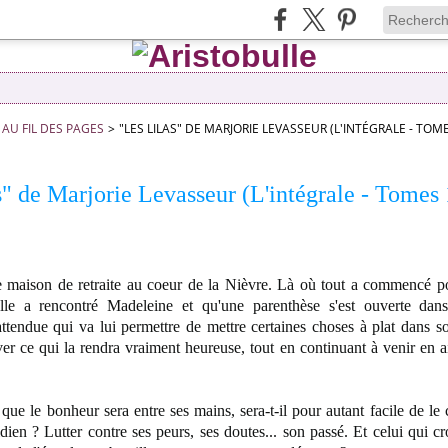
AU FIL DES PAGES
>
"LES LILAS" DE MARJORIE LEVASSEUR (L'INTÉGRALE - TOME
s" de Marjorie Levasseur (L'intégrale - Tomes 
e maison de retraite au coeur de la Nièvre. Là où tout a commencé 
elle a rencontré Madeleine et qu'une parenthèse s'est ouverte da
ttendue qui va lui permettre de mettre certaines choses à plat dans s
ver ce qui la rendra vraiment heureuse, tout en continuant à venir en 
que le bonheur sera entre ses mains, sera-t-il pour autant facile de le
idien ? Lutter contre ses peurs, ses doutes... son passé. Et celui qui cr