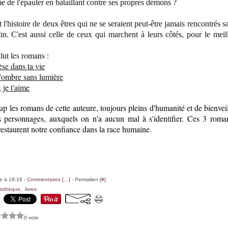
me de l'épauler en bataillant contre ses propres démons ?
st l'histoire de deux êtres qui ne se seraient peut-être jamais rencontrés 
n. C'est aussi celle de ceux qui marchent à leurs côtés, pour le meil
ut les romans :
se dans ta vie
d'ombre sans lumière
 je t'aime
p les romans de cette auteure, toujours pleins d'humanité et de bienvei
s personnages, auxquels on n'a aucun mal à s'identifier. Ces 3 roma
 restaurent notre confiance dans la race humaine.
le à 19:16 -
Commentaires [
…
]
- Permalien [
#
]
liothèque
,
livres
0 vote