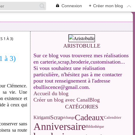
Connexion
+
Créer mon blog
S 1 À 3)
ARISTOBULLE
Sur ce blog vous trouverez mes réalisations
1 à 3)
en carterie,scrap,broderie,customisation...
Si vous souhaitez une réalisation
particulière, n'hésitez pas à me contacter
pour tout renseignement à l'adresse
pour Clémence.
ebulliscence@gmail.com.
ns sa vie. Une
Accueil du blog
on existence et
Créer un blog avec CanalBlog
aide à ceux qui
CATÉGORIES
Cadeaux
Scrap
Kirigami
Calendrier
échange
Anniversaire
 conserver sans
Bibliothèque
oisera sa route