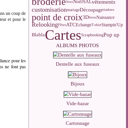
broderie
vêtements
Noël
SAL
Jeux
customisation
Découpage
mariage
timbres
sans un coup de
point de croix
3D
Naissance
livres
leur et pour le
Relooking
ATC
Echange
Stampin'Up
Fêtes
T-shirt
Cartes
Pop up
Blabla
Scrapbooking
ALBUMS PHOTOS
llance pour les
Dentelle aux fuseaux
ns ne font pas
Bijoux
Vide-bazar
Cartonnage