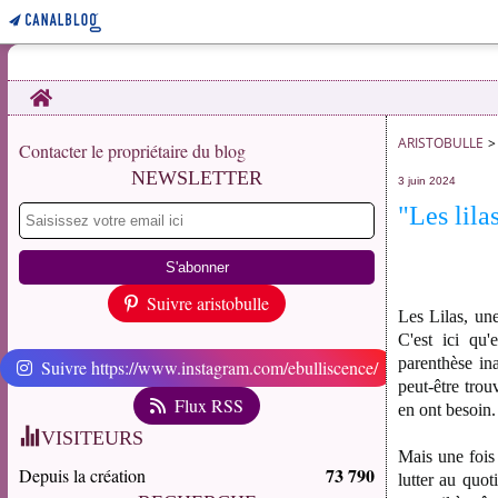
Home
ARISTOBULLE
>
Contacter le propriétaire du blog
NEWSLETTER
3 juin 2024
"Les lila
Suivre aristobulle
Les Lilas, un
C'est ici qu'
parenthèse ina
Suivre https://www.instagram.com/ebulliscence/
peut-être trou
Flux RSS
en ont besoin.
VISITEURS
Mais une fois 
73 790
Depuis la création
lutter au quot