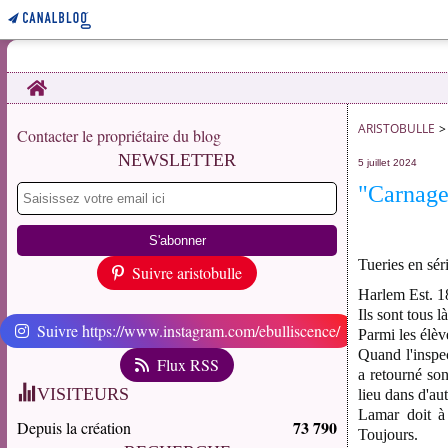
Home
ARISTOBULLE
>
Contacter le propriétaire du blog
NEWSLETTER
5 juillet 2024
"Carnage
Tueries en sér
Suivre aristobulle
Harlem Est. 1
Ils sont tous 
Suivre https://www.instagram.com/ebulliscence/
Parmi les élè
Quand l'inspec
Flux RSS
a retourné son
VISITEURS
lieu dans d'au
Lamar doit à 
73 790
Depuis la création
Toujours.