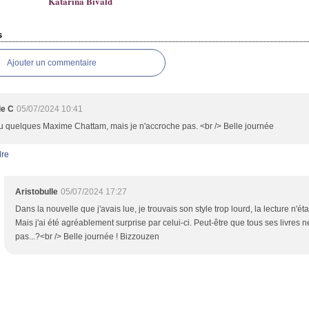
Katarina Bivald
s
Ajouter un commentaire
le C
05/07/2024 10:41
 lu quelques Maxime Chattam, mais je n'accroche pas. <br /> Belle journée
re
Aristobulle
05/07/2024 17:27
Dans la nouvelle que j'avais lue, je trouvais son style trop lourd, la lecture n'étai
Mais j'ai été agréablement surprise par celui-ci. Peut-être que tous ses livres n
pas...?<br /> Belle journée ! Bizzouzen