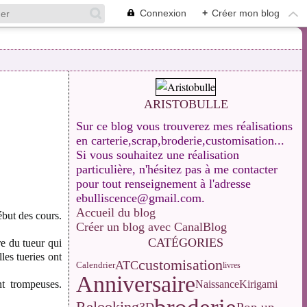
Connexion
+
Créer mon blog
ARISTOBULLE
Sur ce blog vous trouverez mes réalisations
en carterie,scrap,broderie,customisation...
Si vous souhaitez une réalisation
particulière, n'hésitez pas à me contacter
pour tout renseignement à l'adresse
ebulliscence@gmail.com.
Accueil du blog
ébut des cours.
Créer un blog avec CanalBlog
CATÉGORIES
re du tueur qui
les tueries ont
customisation
ATC
Calendrier
livres
Anniversaire
Naissance
nt trompeuses.
Kirigami