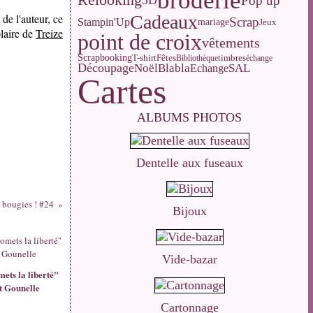
broderie
Relooking
Pop up
3D
 de l'auteur, ce
Cadeaux
Scrap
Stampin'Up
mariage
Jeux
plaire de
Treize
point de croix
vêtements
Scrapbooking
T-shirt
Fêtes
Bibliothèque
timbres
échange
Découpage
Noël
Blabla
SAL
Echange
Cartes
ALBUMS PHOTOS
Dentelle aux fuseaux
s bougies ! #24
Bijoux
Vide-bazar
mets la liberté"
t Gounelle
Cartonnage