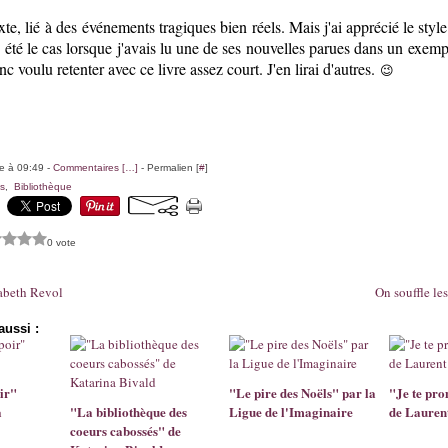
xte, lié à des événements tragiques bien réels. Mais j'ai apprécié le style
s été le cas lorsque j'avais lu une de ses nouvelles parues dans un exem
onc voulu retenter avec ce livre assez court. J'en lirai d'autres.
😉
le à 09:49 -
Commentaires [
…
]
- Permalien [
#
]
es
,
Bibliothèque
0 vote
sabeth Revol
On souffle le
aussi :
oir"
"Le pire des Noëls" par la
"Je te pro
a
"La bibliothèque des
Ligue de l'Imaginaire
de Lauren
coeurs cabossés" de