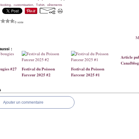
looking
,
customisation
,
T-shirt
,
vêtements
0 vote
Mo
aussi :
Article pu
Canalblog
ougies #27
Festival du Poisson
Festival du Poisson
Farceur 2025 #2
Farceur 2025 #1
s
Ajouter un commentaire