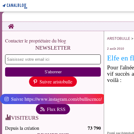
Home
ARISTOBULLE
>
Contacter le propriétaire du blog
NEWSLETTER
2 août 2010
Elfe en f
Pour l'aîné
vif succès a
voilà :
Suivre aristobulle
Suivre https://www.instagram.com/ebulliscence/
Flux RSS
VISITEURS
73 790
Depuis la création
Posté par Aristobul