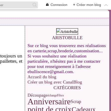
Connexion
+
Créer mon blog
ARISTOBULLE
Sur ce blog vous trouverez mes réalisations
en carterie,scrap,broderie,customisation...
 toujours un
Si vous souhaitez une réalisation
aillettes, et
particulière, n'hésitez pas à me contacter
pour tout renseignement à l'adresse
ebulliscence@gmail.com.
Accueil du blog
Créer un blog avec CanalBlog
CATÉGORIES
Découpage
Fêtes
échange
Anniversaire
Scrap
point de croix
Cadeaux