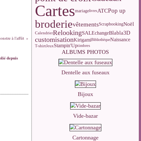
Cartes
Pop up
ATC
mariage
livres
broderie
vêtements
Noël
Scrapbooking
Relooking
3D
SAL
Blabla
Echange
Calendrier
nstre à l'affût
customisation
Naissance
Kirigami
Bibliothèque
Stampin'Up
T-shirt
Jeux
timbres
ALBUMS PHOTOS
blié depuis
Dentelle aux fuseaux
Bijoux
Vide-bazar
Cartonnage