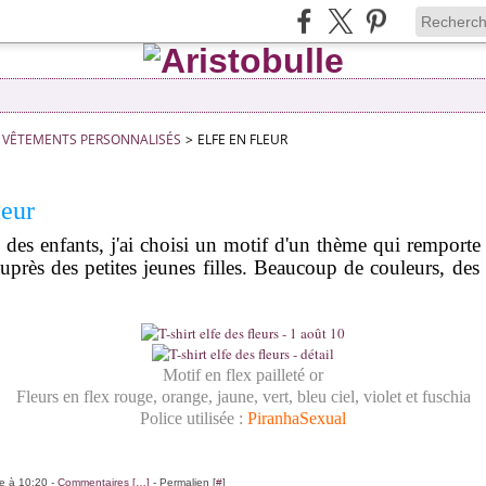
VÊTEMENTS PERSONNALISÉS
>
ELFE EN FLEUR
leur
e des enfants, j'ai choisi un motif d'un thème qui remporte
uprès des petites jeunes filles. Beaucoup de couleurs, des p
Motif en flex pailleté or
Fleurs en flex rouge, orange, jaune, vert, bleu ciel, violet et fuschia
Police utilisée :
PiranhaSexual
le à 10:20 -
Commentaires [
…
]
- Permalien [
#
]