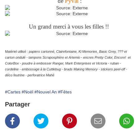
de
Pyval
:
Un grand merci à vous les filles !!
Matériel utilisé :
papiers
cartonné, Clairefontaine,
Ki Memories, Basic Grey,
??? et
carton ondulé - tampons Scraposphère et
Artemio
- encres Pretty Color,
Encore!
et
ColorBox - poudre à embosser Ranger,
Mark Enterprises et Victoria
- ruban -
cordeline - embossage à la Cuttlebug - brads Making Memory - stickers peel-off -
déco feutrine - perforatrice Mahé
#Cartes
#Noël
#Nouvel An
#Fêtes
Partager