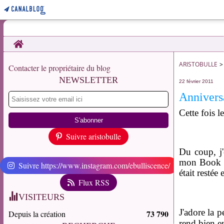
Home
ARISTOBULLE
>
Contacter le propriétaire du blog
NEWSLETTER
22 février 2011
Annivers
Cette fois le
Suivre aristobulle
Du coup, j'
mon Book of
Suivre https://www.instagram.com/ebulliscence/
était restée 
Flux RSS
VISITEURS
J'adore la p
73 790
Depuis la création
rend bien e