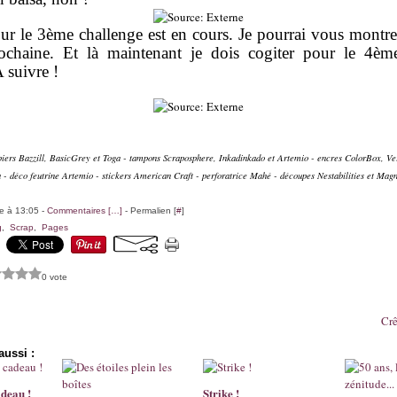
r le 3ème challenge est en cours. Je pourrai vous montre
ochaine. Et là maintenant je dois cogiter pour le 4ème
 suivre !
apiers Bazzill, BasicGrey et Toga - tampons Scraposphere, Inkadinkado et Artemio - encres ColorBox, V
sa - déco feutrine Artemio - stickers American Craft - perforatrice Mahé - découpes Nestabilities et Magn
le à 13:05 -
Commentaires [
…
]
- Permalien [
#
]
g
,
Scrap
,
Pages
0 vote
Crê
aussi :
adeau !
Strike !