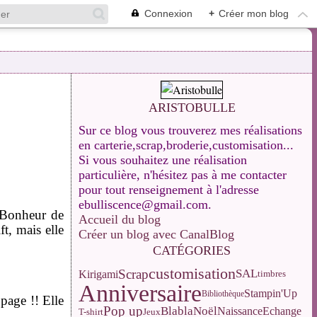
Connexion
+
Créer mon blog
ARISTOBULLE
Sur ce blog vous trouverez mes réalisations
en carterie,scrap,broderie,customisation...
Si vous souhaitez une réalisation
particulière, n'hésitez pas à me contacter
pour tout renseignement à l'adresse
ebulliscence@gmail.com.
e Bonheur de
Accueil du blog
t, mais elle
Créer un blog avec CanalBlog
CATÉGORIES
customisation
Scrap
SAL
Kirigami
timbres
Anniversaire
Stampin'Up
Bibliothèque
 page !! Elle
Pop up
Blabla
Noël
Naissance
Echange
T-shirt
Jeux