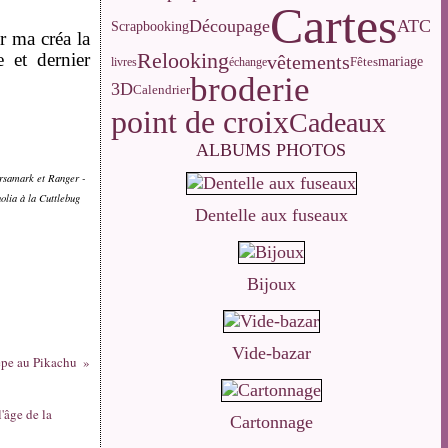
Cartes
Découpage
ATC
Scrapbooking
r ma créa la
 et dernier
Relooking
vêtements
Fêtes
mariage
livres
échange
broderie
3D
Calendrier
point de croix
Cadeaux
ALBUMS PHOTOS
ersamark et Ranger -
olia à la Cuttlebug
Dentelle aux fuseaux
Bijoux
Vide-bazar
pe au Pikachu
Cartonnage