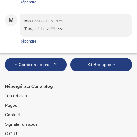
Répondre
M
Miou
23/08/2015 19:59
Très joli!!! bravo!!! bizzz
Répondre
< Combien de pas...?
Kit Bretagne >
Hébergé par Canalblog
Top articles
Pages
Contact
Signaler un abus
C.G.U.