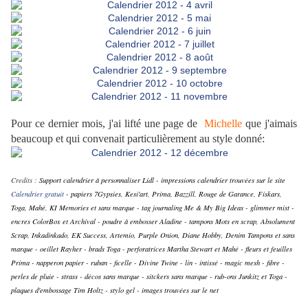
Pour ce dernier mois, j'ai lifté une page de
Michelle
que j'aimais
beaucoup et qui convenait particulièrement au style donné:
Credits :
Support calendrier à personnaliser Lidl - impressions calendrier trouvées sur le site
Calendrier gratuit
- papiers 7Gypsies, Kesi'art, Prima, Bazzill, Rouge de Garance, Fiskars,
Toga, Mahé, KI Memories et sans marque - tag journaling Me & My Big Ideas - glimmer mist -
encres ColorBox et Archival - poudre à embosser Aladine - tampons Mots en scrap, Absolument
Scrap, Inkadinkado, EK Success, Artemio, Purple Onion, Diane Hobby, Denim Tampons et sans
marque - oeillet Rayher - brads Toga - perforatrices Martha Stewart et Mahé - fleurs et feuilles
Prima - napperon papier - ruban - ficelle - Divine Twine - lin - intissé - magic mesh - fibre -
perles de pluie - strass - décos sans marque - sitckers sans marque - rub-ons Junkitz et Toga -
plaques d'embossage Tim Holtz - stylo gel - images trouvées sur le net