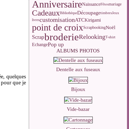
Anniversaire
Naissance
Fêtes
mariage
Cadeaux
Découpage
Jeux
Bibliothèque
timbres
customisation
ATC
Kirigami
livres
point de croix
Noël
Scrapbooking
broderie
Relooking
Scrap
T-shirt
Pop up
Echange
ALBUMS PHOTOS
Dentelle aux fuseaux
ée, quelques
 pour que je
Bijoux
Vide-bazar