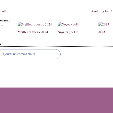
rasil
Anniblog #2 : à 
aussi :
Meilleurs voeux 2024
Noyeux Joël !!
2023
s
Ajouter un commentaire
l Canalblog
Top articles
Contact
Signaler un abus
C.G.U.
Cookies et donnée