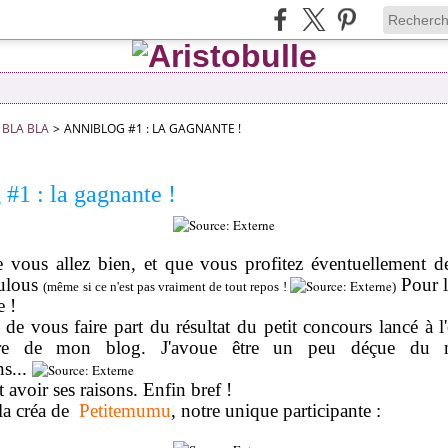
BLA BLA
>
ANNIBLOG #1 : LA GAGNANTE !
#1 : la gagnante !
e vous allez bien, et que vous profitez éventuellement d
oulous
Pour l
(même si ce n'est pas vraiment de tout repos !
)
 !
s de vous faire part du résultat du petit concours lancé à l
saire de mon blog. J'avoue être un peu déçue du
ns...
avoir ses raisons. Enfin bref !
la créa de
Petitemumu
, notre unique participante :