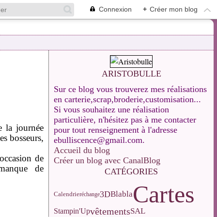
Connexion
+
Créer mon blog
ARISTOBULLE
Sur ce blog vous trouverez mes réalisations
en carterie,scrap,broderie,customisation...
Si vous souhaitez une réalisation
particulière, n'hésitez pas à me contacter
e la journée
pour tout renseignement à l'adresse
es bosseurs,
ebulliscence@gmail.com.
Accueil du blog
'occasion de
Créer un blog avec CanalBlog
 manque de
CATÉGORIES
Cartes
3D
Blabla
Calendrier
échange
vêtements
SAL
Stampin'Up