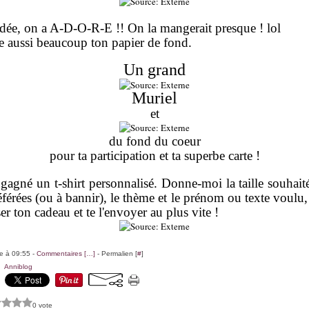
idée, on a A-D-O-R-E !! On la mangerait presque ! lol
me aussi beaucoup ton papier de fond.
Un grand
Muriel
et
du fond du coeur
pour ta participation et ta superbe carte !
gagné un t-shirt personnalisé. Donne-moi la taille souhait
éférées (ou à bannir), le thème et le prénom ou texte voulu,
ser ton cadeau et te l'envoyer au plus vite !
le à 09:55 -
Commentaires [
…
]
- Permalien [
#
]
,
Anniblog
0 vote