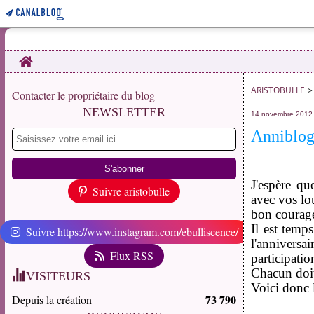
Home
ARISTOBULLE
>
Contacter le propriétaire du blog
NEWSLETTER
14 novembre 2012
Anniblog 
J'espère qu
Suivre aristobulle
avec vos l
bon courage
Il est temp
Suivre https://www.instagram.com/ebulliscence/
l'anniver
Flux RSS
participatio
Chacun doit 
VISITEURS
Voici donc 
73 790
Depuis la création