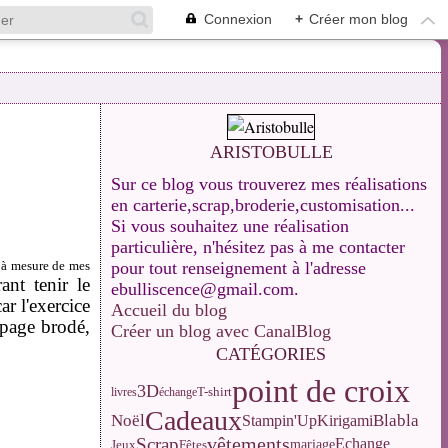
Connexion
+
Créer mon blog
ARISTOBULLE
Sur ce blog vous trouverez mes réalisations
en carterie,scrap,broderie,customisation...
Si vous souhaitez une réalisation
particulière, n'hésitez pas à me contacter
t à mesure de mes
pour tout renseignement à l'adresse
ant tenir le
ebulliscence@gmail.com.
ar l'exercice
Accueil du blog
-page brodé,
Créer un blog avec CanalBlog
CATÉGORIES
point de croix
3D
T-shirt
livres
échange
Cadeaux
Noël
Blabla
Stampin'Up
Kirigami
vêtements
Scrap
Echange
Jeux
Fêtes
mariage