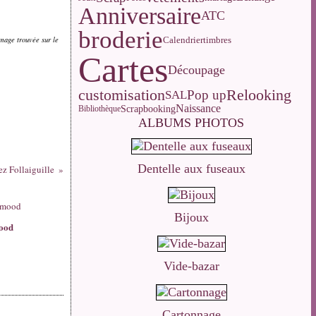
Anniversaire
ATC
broderie
Calendrier
image trouvée sur le
timbres
Cartes
Découpage
customisation
Relooking
Pop up
SAL
Naissance
Scrapbooking
Bibliothèque
ALBUMS PHOTOS
Dentelle aux fuseaux
ez Follaiguille
Bijoux
ood
Vide-bazar
Cartonnage