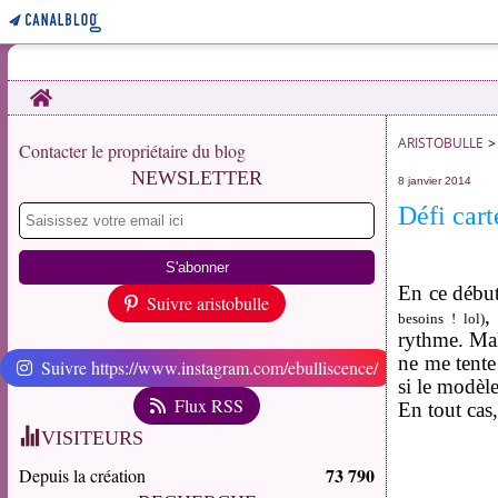
Home
ARISTOBULLE
>
Contacter le propriétaire du blog
NEWSLETTER
8 janvier 2014
Défi cart
En ce début
Suivre aristobulle
,
besoins ! lol)
rythme. Malg
ne me tente
Suivre https://www.instagram.com/ebulliscence/
si le modèle
Flux RSS
En tout cas,
VISITEURS
73 790
Depuis la création