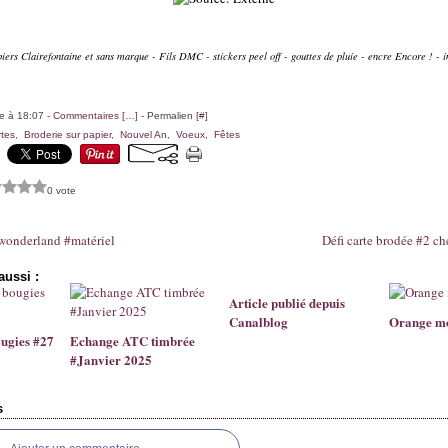
piers Clairefontaine et sans marque - Fils DMC - stickers peel off - gouttes de pluie - encre Encore ! - 
le à 18:07 -
Commentaires [
…
]
- Permalien [
#
]
tes
,
Broderie sur papier
,
Nouvel An
,
Voeux
,
Fêtes
0 vote
wonderland #matériel
Défi carte brodée #2 ch
aussi :
Article publié depuis
Canalblog
Orange m
ougies #27
Echange ATC timbrée
#Janvier 2025
s