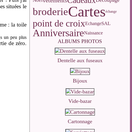
Cadeaux
vêtements
Découpage
Noël
es situées le
Cartes
broderie
échange
point de croix
SAL
Echange
e : la toile
Anniversaire
Naissance
is un peu plus
ALBUMS PHOTOS
rtie de zéro.
Dentelle aux fuseaux
Bijoux
Vide-bazar
Cartonnage