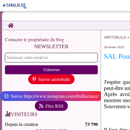
Home
ARISTOBULLE
>
Contacter le propriétaire du blog
NEWSLETTER
28 février 2015
SAL Pour 
Suivre aristobulle
J'espère q
peut-être u
Après avoi
Suivre https://www.instagram.com/ebulliscence/
montrer mo
Flux RSS
Souvenez-vo
VISITEURS
73 790
Depuis la création
Il faut dire