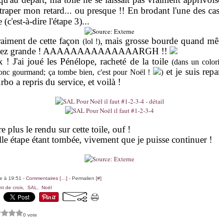
traper mon retard... ou presque !! En brodant l'une des cas
 (c'est-à-dire l'étape 3)...
aiment de cette façon
, mais grosse bourde quand mêm
(lol !)
 assez grande ! AAAAAAAAAAAAAARGH !!
x ! J'ai joué les Pénélope, racheté de la toile
(dans un color
et je suis repa
donc gourmand; ça tombe bien, c'est pour Noël !
)
urbo a repris du service, et voilà !
e plus le rendu sur cette toile, ouf !
lle étape étant tombée, vivement que je puisse continuer !
le à 19:51 -
Commentaires [
…
]
- Permalien [
#
]
nt de croix
,
SAL
,
Noël
0 vote