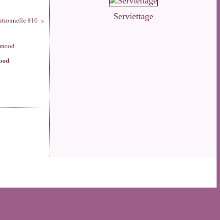
Serviettage
itionnelle #10
ood