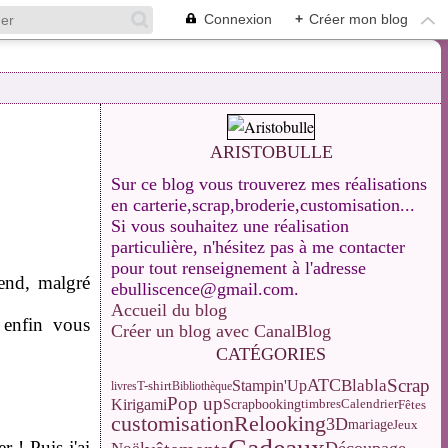
Connexion
+
Créer mon blog
ARISTOBULLE
Sur ce blog vous trouverez mes réalisations
en carterie,scrap,broderie,customisation...
Si vous souhaitez une réalisation
particulière, n'hésitez pas à me contacter
pour tout renseignement à l'adresse
end, malgré
ebulliscence@gmail.com.
Accueil du blog
 enfin vous
Créer un blog avec CanalBlog
CATÉGORIES
ATC
Scrap
Blabla
Stampin'Up
T-shirt
livres
Bibliothèque
Pop up
Kirigami
Calendrier
Scrapbooking
Fêtes
timbres
customisation
Relooking
3D
mariage
Jeux
r ! Puis j'ai