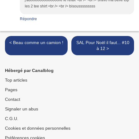
j'adooooooooooooore le relax <br /> <br /> bravo ma belle top
les 2 tee shirt <br /> <br /> bisousssssssss
Répondre
< Beau comme un camion !
SAL Pour Noël il faut... #10
à 12 >
Hébergé par Canalblog
Top articles
Pages
Contact
Signaler un abus
C.G.U.
Cookies et données personnelles
Préférences cookies