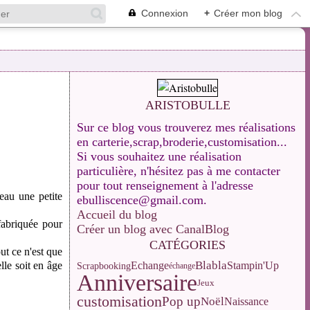
Connexion
+
Créer mon blog
ARISTOBULLE
Sur ce blog vous trouverez mes réalisations
en carterie,scrap,broderie,customisation...
Si vous souhaitez une réalisation
particulière, n'hésitez pas à me contacter
pour tout renseignement à l'adresse
eau une petite
ebulliscence@gmail.com.
Accueil du blog
fabriquée pour
Créer un blog avec CanalBlog
CATÉGORIES
ut ce n'est que
Blabla
lle soit en âge
Echange
Stampin'Up
Scrapbooking
échange
Anniversaire
Jeux
customisation
Pop up
Noël
Naissance