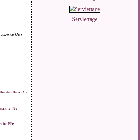
Serviettage
découper de Mary
re des fleurs !
aite Fée
!