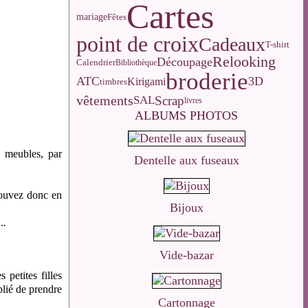
Cartes
mariage
Fêtes
point de croix
Cadeaux
T-shirt
Relooking
Découpage
Calendrier
Bibliothèque
broderie
ATC
3D
Kirigami
timbres
vêtements
Scrap
SAL
livres
ALBUMS PHOTOS
s meubles, par
Dentelle aux fuseaux
 pouvez donc en
Bijoux
..
Vide-bazar
petites filles
blié de prendre
Cartonnage