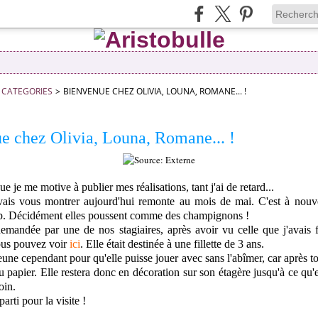
CATEGORIES
>
BIENVENUE CHEZ OLIVIA, LOUNA, ROMANE... !
e chez Olivia, Louna, Romane... !
que je me motive à publier mes réalisations, tant j'ai de retard...
vais vous montrer aujourd'hui remonte au mois de mai. C'est à nouv
. Décidément elles poussent comme des champignons !
demandée par une de nos stagiaires, après avoir vu celle que j'avais 
ous pouvez voir
ici
. Elle était destinée à une fillette de 3 ans.
eune cependant pour qu'elle puisse jouer avec sans l'abîmer, car après to
u papier. Elle restera donc en décoration sur son étagère jusqu'à ce qu'e
oin.
parti pour la visite !