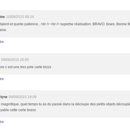
tine
10/09/2015 08:24
 talent et quelle patience...<br /> <br /> superbe réalisation. BRAVO. bises. Bonne f
ine.
re
09/09/2015 20:05
re c est une tres jolie carte bizzz
re
lyne
09/09/2015 19:09
t magnifique, quel temps tu as du passé dans la découpe des petits objets découpés
oyable cette carte bravo
re