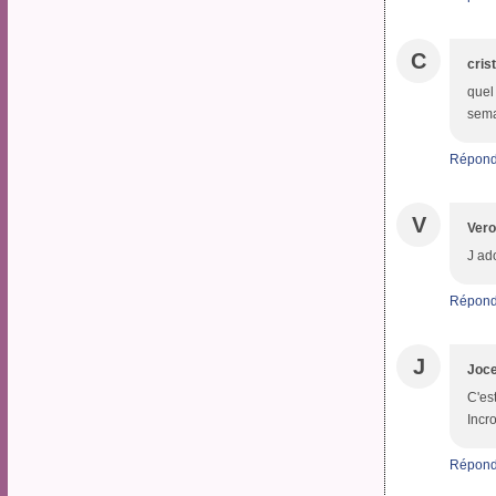
C
cris
quel
sema
Répond
V
Vero
J ado
Répond
J
Joce
C'es
Incr
Répond