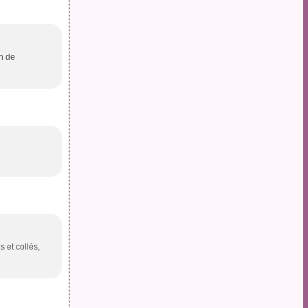
in de
 et collés,