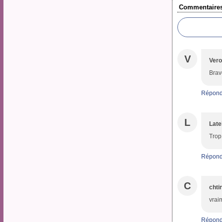
Commentaire
V
Ver
Brav
Répond
L
Late
Trop
Répond
C
chti
vraim
Répond