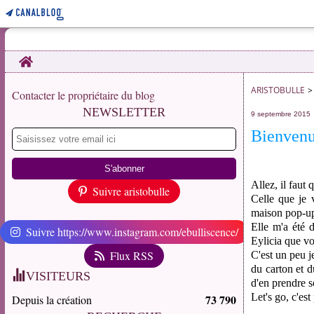
Home
ARISTOBULLE
>
Contacter le propriétaire du blog
NEWSLETTER
9 septembre 2015
Bienvenu
Allez, il faut 
Suivre aristobulle
Celle que je 
maison pop-up
Elle m'a été 
Suivre https://www.instagram.com/ebulliscence/
Eylicia que v
Flux RSS
C'est un peu j
du carton et d
VISITEURS
d'en prendre s
Let's go, c'est 
73 790
Depuis la création