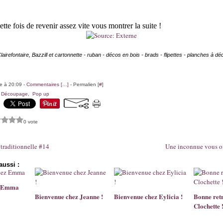
ette fois de revenir assez vite vous montrer la suite !
lairefontaire, Bazzill et cartonnette - ruban - décos en bois - brads - flipettes - planches à 
le à 20:09 -
Commentaires [
…
]
- Permalien [
#
]
,
Découpage
,
Pop up
0 vote
traditionnelle #14
Une inconnue vous off
aussi :
z Emma
Bienvenue chez Jeanne !
Bienvenue chez Eylicia !
Bonne retr
Clochette 