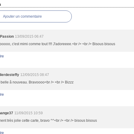
s
Ajouter un commentaire
oPassion
13/09/2015 06:47
ooooo, c'est mimi comme tout !!!! J'adoreeee.<br /> <br /> Bisous bisous
re
lierdesteffy
12/09/2015 08:47
 belle å nouveau. Bravoooo<br /> <br /> Bizzz
re
nange37
11/09/2015 10:59
ent très jolie cette carte, bravo ^^<br /> <br /> bisous bisous
re