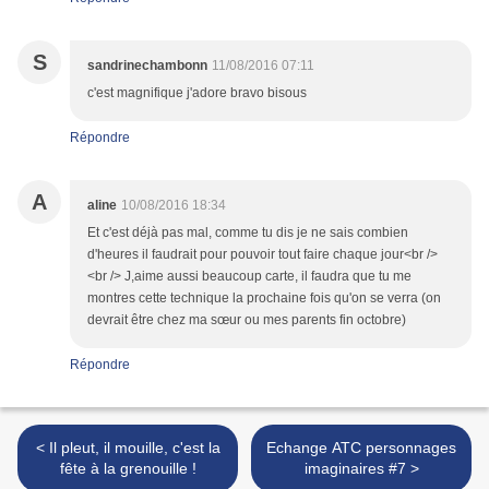
S
sandrinechambonn
11/08/2016 07:11
c'est magnifique j'adore bravo bisous
Répondre
A
aline
10/08/2016 18:34
Et c'est déjà pas mal, comme tu dis je ne sais combien
d'heures il faudrait pour pouvoir tout faire chaque jour<br />
<br /> J,aime aussi beaucoup carte, il faudra que tu me
montres cette technique la prochaine fois qu'on se verra (on
devrait être chez ma sœur ou mes parents fin octobre)
Répondre
< Il pleut, il mouille, c'est la
Echange ATC personnages
fête à la grenouille !
imaginaires #7 >