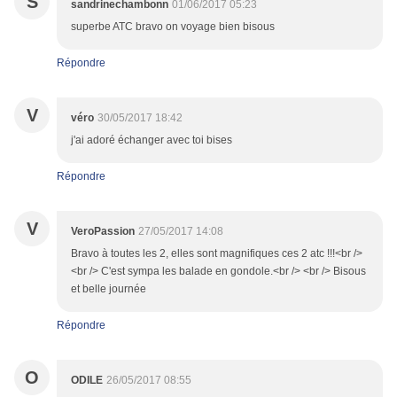
S
sandrinechambonn
01/06/2017 05:23
superbe ATC bravo on voyage bien bisous
Répondre
V
véro
30/05/2017 18:42
j'ai adoré échanger avec toi bises
Répondre
V
VeroPassion
27/05/2017 14:08
Bravo à toutes les 2, elles sont magnifiques ces 2 atc !!!<br />
<br /> C'est sympa les balade en gondole.<br /> <br /> Bisous
et belle journée
Répondre
O
ODILE
26/05/2017 08:55