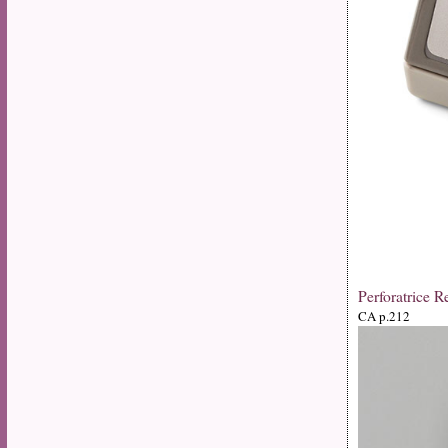
Perforatrice R
CA p.212