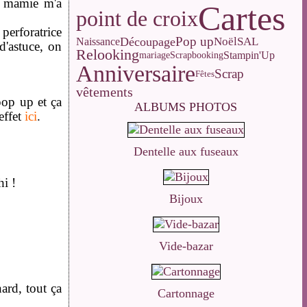
Sa mamie m'a
Cartes
point de croix
erforatrice
Pop up
Découpage
Noël
SAL
Naissance
d'astuce, on
Relooking
Stampin'Up
mariage
Scrapbooking
Anniversaire
Scrap
Fêtes
vêtements
pop up et ça
ALBUMS PHOTOS
effet
ici
.
Dentelle aux fuseaux
hi !
Bijoux
Vide-bazar
ard, tout ça
Cartonnage