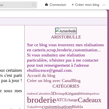
Connexion
+
Créer mon blog
ARISTOBULLE
Sur ce blog vous trouverez mes réalisations
en carterie,scrap,broderie,customisation...
Si vous souhaitez une réalisation
particulière, n'hésitez pas à me contacter
pour tout renseignement à l'adresse
ur certaines
ebulliscence@gmail.com.
 c'est parti
Accueil du blog
 pas à jour !
Créer un blog avec CanalBlog
CATÉGORIES
er sous mes
3D
Kirigami
Calendrier
Jeux
timbres
échange
Bibliothèque
broderie
Cadeaux
ATC
Echange
customisation
Blabla
T-shirt
livres