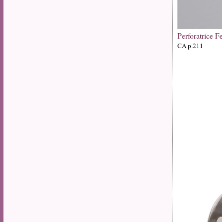
Perforatrice F
CA p.211