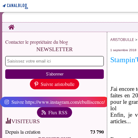
Home
ARISTOBULLE
>
Contacter le propriétaire du blog
NEWSLETTER
1 septembre 2018
Stampin'U
Suivre aristobulle
J'ai encore
faites en 2
Suivre https://www.instagram.com/ebulliscence/
pour le gran
lol
Flux RSS
Enfin, je 
articles...
VISITEURS
73 790
Depuis la création