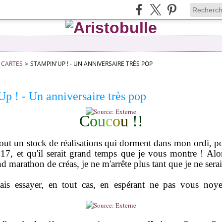
CARTES
>
STAMPIN'UP ! - UN ANNIVERSAIRE TRÈS POP
p ! - Un anniversaire très pop
C
o
u
c
o
u
!!
 tout un stock de réalisations qui dorment dans mon ordi, po
017, et qu'il serait grand temps que je vous montre ! Alors
d marathon de créas, je ne m'arrête plus tant que je ne serai
vais essayer, en tout cas, en espérant ne pas vous noy