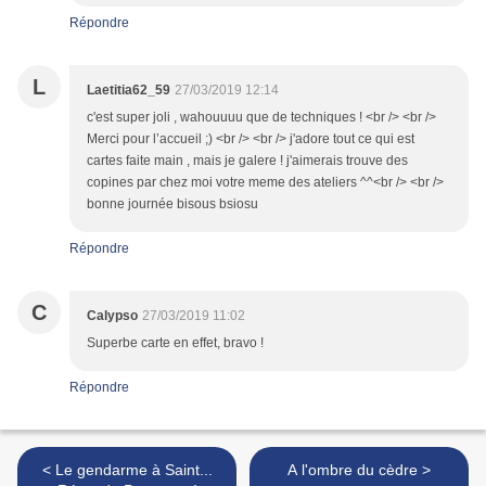
Répondre
L
Laetitia62_59
27/03/2019 12:14
c'est super joli , wahouuuu que de techniques ! <br /> <br />
Merci pour l’accueil ;) <br /> <br /> j'adore tout ce qui est
cartes faite main , mais je galere ! j'aimerais trouve des
copines par chez moi votre meme des ateliers ^^<br /> <br />
bonne journée bisous bsiosu
Répondre
C
Calypso
27/03/2019 11:02
Superbe carte en effet, bravo !
Répondre
< Le gendarme à Saint...
A l'ombre du cèdre >