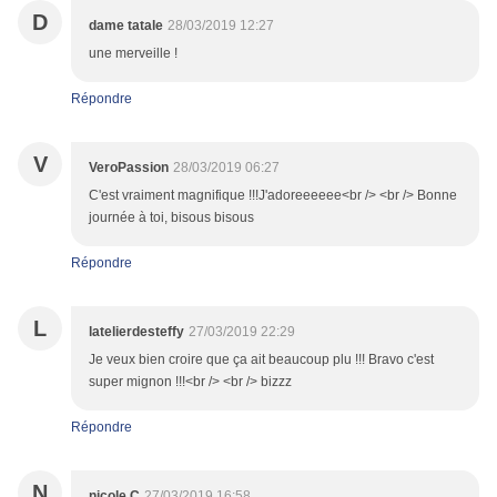
D
dame tatale
28/03/2019 12:27
une merveille !
Répondre
V
VeroPassion
28/03/2019 06:27
C'est vraiment magnifique !!!J'adoreeeeee<br /> <br /> Bonne
journée à toi, bisous bisous
Répondre
L
latelierdesteffy
27/03/2019 22:29
Je veux bien croire que ça ait beaucoup plu !!! Bravo c'est
super mignon !!!<br /> <br /> bizzz
Répondre
N
nicole C
27/03/2019 16:58