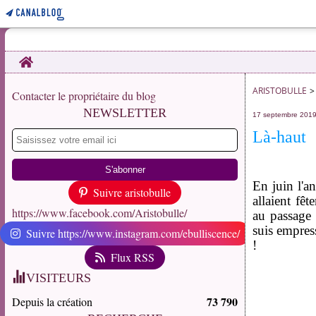
Home
ARISTOBULLE
>
Contacter le propriétaire du blog
NEWSLETTER
17 septembre 201
Là-haut
En juin l'an
Suivre aristobulle
allaient fê
https://www.facebook.com/Aristobulle/
au passage
suis empress
Suivre https://www.instagram.com/ebulliscence/
!
Flux RSS
VISITEURS
73 790
Depuis la création