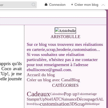
Connexion
+
Créer mon blog
ARISTOBULLE
Sur ce blog vous trouverez mes réalisations
en carterie,scrap,broderie,customisation...
Si vous souhaitez une réalisation
particulière, n'hésitez pas à me contacter
appris qu'ils
pour tout renseignement à l'adresse
e Coco avait
ebulliscence@gmail.com.
'Up!, je me
Accueil du blog
belle journée
Créer un blog avec CanalBlog
CATÉGORIES
Cadeaux
Pop up
Calendrier
T-shirt
mariage
ATC
Découpage
Noël
SAL
Stampin'Up
Naissance
customisation
3D
Scrap
Fêtes
livres
Bibliothèque