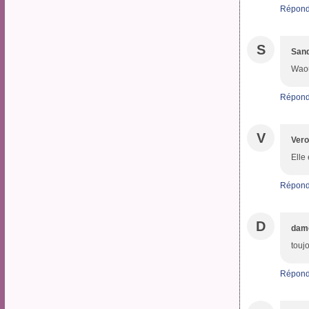
Répond
S
San
Waou
Répond
V
Ver
Elle
Répond
D
dame
touj
Répond