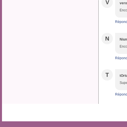
V
vero
Enco
Répond
N
Niun
Enco
Répond
T
tOrt
Supe
Répond