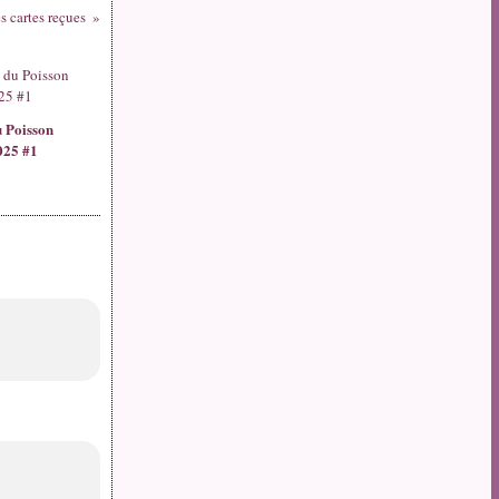
s cartes reçues
u Poisson
025 #1