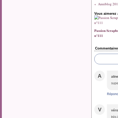
Anniblog 2019 
Vous aimerez 
Passion Scrapb
n°111
Commentaire
A
alin
supe
Répond
V
véro
très 