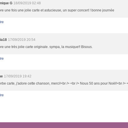
nique G
18/09/2019 02:48
re une fois une jolie carte et astucieuse, un super concert ! bonne journée
re
ia18
17/09/2019 20:54
re une très jolie carte originale. sympa, la musique!! Bisous.
re
ue
17/09/2019 19:42
rbe carte, j'adore cette chanson, merci!<br /> <br /> Nous 50 ans pour Noël!<br /> 
re