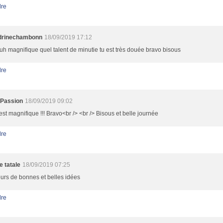
re
drinechambonn
18/09/2019 17:12
h magnifique quel talent de minutie tu est très douée bravo bisous
re
oPassion
18/09/2019 09:02
 est magnifique !!! Bravo<br /> <br /> Bisous et belle journée
re
 tatale
18/09/2019 07:25
ours de bonnes et belles idées
re