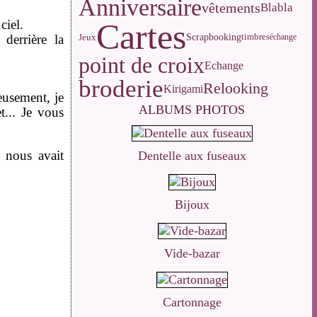
Anniversaire
vêtements
Blabla
ciel.
Cartes
Jeux
Scrapbooking
derrière la
timbres
échange
point de croix
Echange
broderie
Relooking
Kirigami
reusement, je
ALBUMS PHOTOS
t... Je vous
i nous avait
Dentelle aux fuseaux
Bijoux
Vide-bazar
Cartonnage