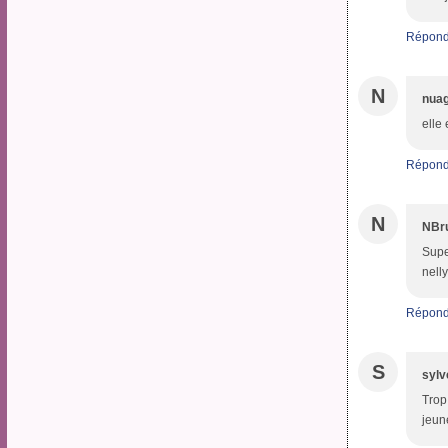
Répond
N
nuag
elle
Répond
N
NBru
Supe
nelly
Répond
S
sylv
Trop
jeun