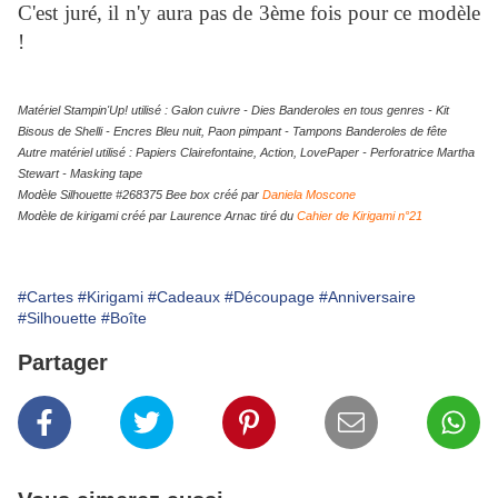
C'est juré, il n'y aura pas de 3ème fois pour ce modèle
!
Matériel Stampin'Up! utilisé : Galon cuivre - Dies Banderoles en tous genres - Kit
Bisous de Shelli - Encres Bleu nuit, Paon pimpant - Tampons Banderoles de fête
Autre matériel utilisé : Papiers Clairefontaine, Action, LovePaper - Perforatrice Martha
Stewart - Masking tape
Modèle Silhouette #268375 Bee box créé par
Daniela Moscone
Modèle de kirigami créé par Laurence Arnac tiré du
Cahier de Kirigami n°21
#Cartes
#Kirigami
#Cadeaux
#Découpage
#Anniversaire
#Silhouette
#Boîte
Partager