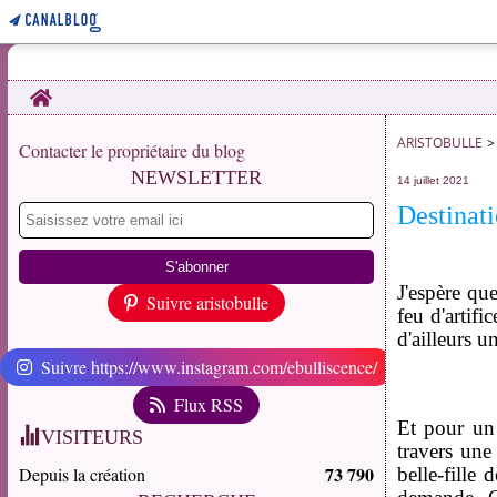
Home
ARISTOBULLE
>
Contacter le propriétaire du blog
NEWSLETTER
14 juillet 2021
Destinati
J'espère qu
Suivre aristobulle
feu d'artifi
d'ailleurs u
Suivre https://www.instagram.com/ebulliscence/
Flux RSS
Et pour un
VISITEURS
travers une 
73 790
Depuis la création
belle-fille