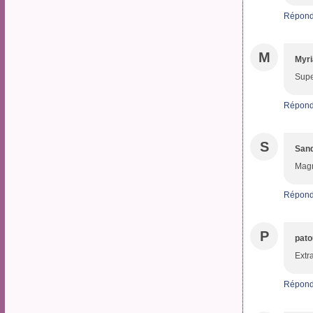
Répond
M
Myr
Supe
Répond
S
San
Magn
Répond
P
pato
Extra
Répond