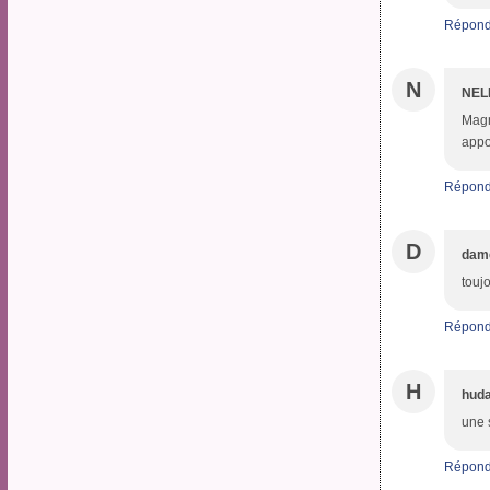
Répond
N
NEL
Magn
appo
Répond
D
dame
touj
Répond
H
huda
une 
Répond