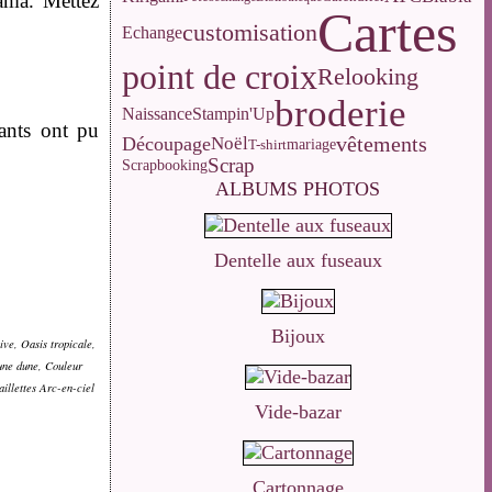
nama. Mettez
Cartes
customisation
Echange
point de croix
Relooking
broderie
Naissance
Stampin'Up
pants ont pu
vêtements
Découpage
Noël
T-shirt
mariage
Scrap
Scrapbooking
ALBUMS PHOTOS
Dentelle aux fuseaux
Bijoux
ive, Oasis tropicale,
rune dune, Couleur
aillettes Arc-en-ciel
Vide-bazar
Cartonnage