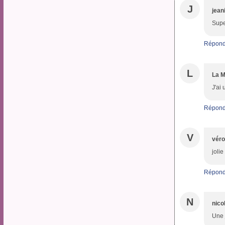
J
jean
Supe
Répond
L
La M
J'ai
Répond
V
véro
jolie
Répond
N
nico
Une 