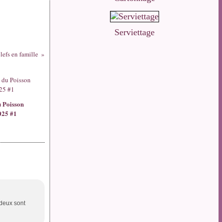
Serviettage
lefs en famille
u Poisson
025 #1
s deux sont