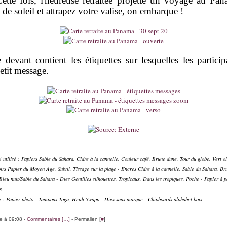
tte fois, l'heureuse retraitée projette un voyage au Pa
 de soleil et attrapez votre valise, on embarque !
 devant contient les étiquettes sur lesquelles les partici
petit message.
utilisé : Papiers Sable du Sahara, Cidre à la cannelle, Couleur café, Brune dune, Tour du globe, Vert ol
irs Papier du Moyen Age, Subtil, Tissage sur la plage - Encres Cidre à la cannelle, Sable du Sahara, B
 Bleu nuit/Sable du Sahara - Dies Gentilles silhouettes, Tropicaux, Dans les tropiques, Poche - Papier à p
s
sé : Papier photo - Tampons Toga, Heidi Swapp - Dies sans marque - Chipboards alphabet bois
le à 09:08 -
Commentaires [
…
]
- Permalien [
#
]