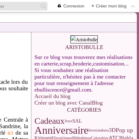
Connexion
+
Créer mon blog
ARISTOBULLE
Sur ce blog vous trouverez mes réalisations
en carterie,scrap,broderie,customisation...
Si vous souhaitez une réalisation
particulière, n'hésitez pas à me contacter
acle lors du
pour tout renseignement à l'adresse
vous souhaite
ebulliscence@gmail.com.
Accueil du blog
Créer un blog avec CanalBlog
CATÉGORIES
Cadeaux
 Centrale à
SAL
Jeux
 Sandrine, la
Anniversaire
Pop up
3D
livres
timbres
arlé
ici
de sa
ATC
Blabla
Kirigami
Calendrier
Fêtes
échange
Bibliothèque