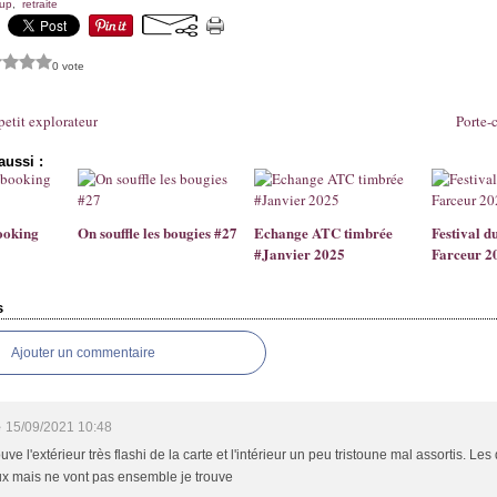
up
,
retraite
0 vote
petit explorateur
Porte-c
aussi :
ooking
On souffle les bougies #27
Echange ATC timbrée
Festival d
#Janvier 2025
Farceur 2
s
Ajouter un commentaire
e
15/09/2021 10:48
ouve l'extérieur très flashi de la carte et l'intérieur un peu tristoune mal assortis. Le
x mais ne vont pas ensemble je trouve