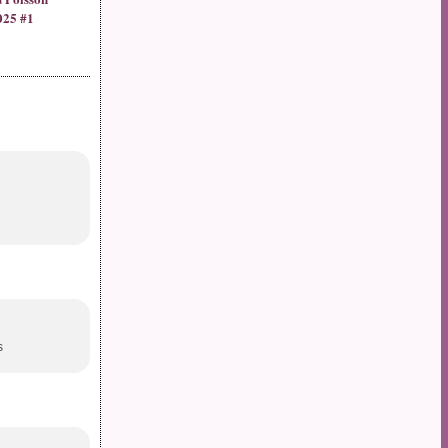
025 #1
s