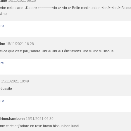
stine
16/11/2021 06:20
rbe cette carte. J'adore +++++++<br /> <br /> Belle continuation.<br /> <br /> Bisous
stine
re
tine
15/11/2021 16:28
t-ce que c'est joli, j'adore. <br /> <br /> Félicitations. <br /> <br /> Bisous
re
15/11/2021 10:49
réussite
re
drinechambonn
15/11/2021 06:39
ime carte et j'adore en rose bravo bisous bon lundi