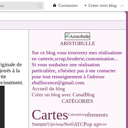
Connexion
+
Créer mon blog
ARISTOBULLE
Sur ce blog vous trouverez mes réalisations
en carterie,scrap,broderie,customisation...
riginale de
Si vous souhaitez une réalisation
oués à la
particulière, n'hésitez pas à me contacter
ite
pour tout renseignement à l'adresse
ravissement.
ebulliscence@gmail.com.
Accueil du blog
Créer un blog avec CanalBlog
CATÉGORIES
Cartes
vêtements
Calendrier
Pop up
ATC
Noël
Stampin'Up
échange
livres