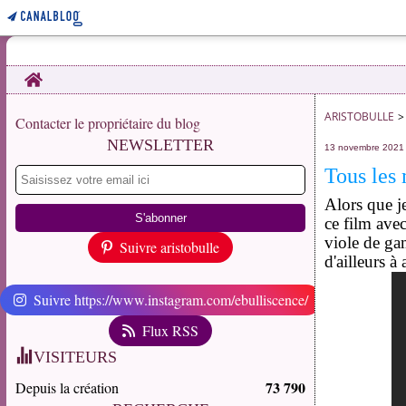
Home
ARISTOBULLE
>
Contacter le propriétaire du blog
NEWSLETTER
13 novembre 2021
Tous les
Alors que je
ce film ave
viole de gam
Suivre aristobulle
d'ailleurs à
Suivre https://www.instagram.com/ebulliscence/
Flux RSS
VISITEURS
73 790
Depuis la création