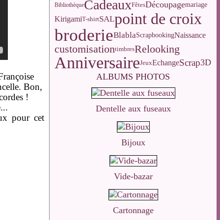
Cadeaux
Découpage
Fêtes
mariage
Bibliothèque
point de croix
SAL
Kirigami
T-shirt
broderie
Blabla
Naissance
Scrapbooking
customisation
Relooking
timbres
Anniversaire
Scrap
3D
Echange
Jeux
Françoise
ALBUMS PHOTOS
ncelle. Bon,
cordes !
...
Dentelle aux fuseaux
ux pour cet
Bijoux
Vide-bazar
Cartonnage