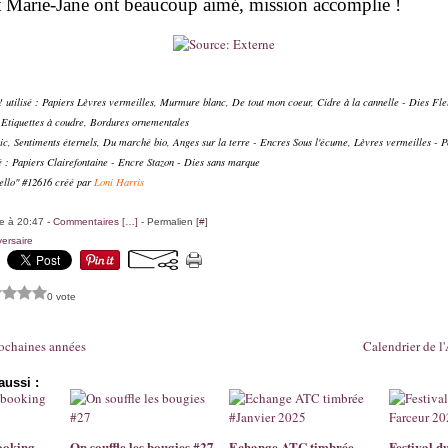
t Marie-Jane ont beaucoup aimé, mission accomplie !
 utilisé : Papiers Lèvres vermeilles, Murmure blanc, De tout mon coeur, Cidre à la cannelle - Dies Fl
, Etiquettes à coudre, Bordures ornementales
c, Sentiments éternels, Du marché bio, Anges sur la terre - Encres Sous l'écume, Lèvres vermeilles - Po
sé : Papiers Clairefontaine - Encre Stazon - Dies sans marque
ello" #12616 créé par
Loni Harris
le à 20:47 -
Commentaires [
…
]
- Permalien [
#
]
ersaire
0 vote
rochaines années
Calendrier de l
aussi :
ooking
On souffle les bougies #27
Echange ATC timbrée
Festival d