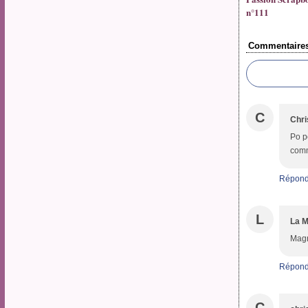
n°111
Commentaire
C
Chri
Po p
comme
Répond
L
La M
Magn
Répond
C