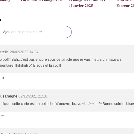
#Janvier 2025
Farceur 2
s
Ajouter un commentaire
stelle
28/02/2022 14:24
o po!!!! Bah...c'est pas encore sous cet article que je vais mettre un mauvais
ntaire!!!hihihiih ;-) Bisous et bravo!!!
re
usaraigne
02/12/2021 21:18
ifique, cette carte est un petit chef d'oeuvre, bravo!<br /> <br /> Bonne soirée, bise
re