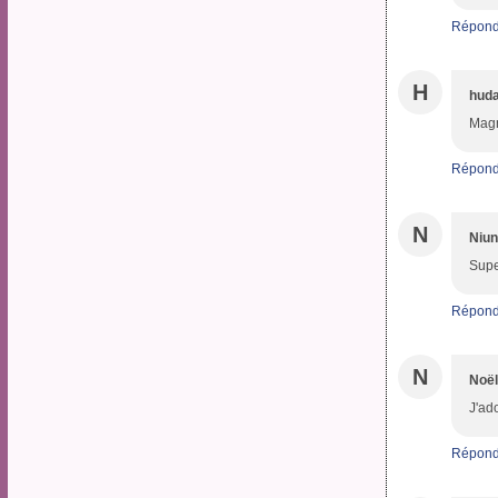
Répond
H
huda
Magn
Répond
N
Niun
Supe
Répond
N
Noël
J'ad
Répond