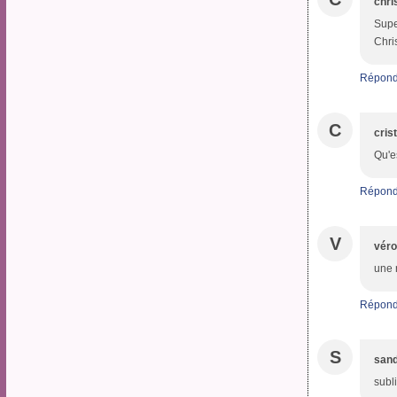
chri
Supe
Chri
Répond
C
cris
Qu'es
Répond
V
véro
une 
Répond
S
san
subl