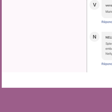
V
vero
Marie
Répond
N
NEL
Sple
embal
Nell
Répond
Voir le profil de
Aristobulle
sur le portai