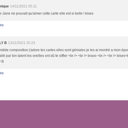
nique
14/11/2021 05:11
-Jane ne pouvait qu'aimer cette carte elle est si belle ! bises
re
LY B
13/11/2021 20:23
ndide composition j'adore tes cartes elles sont géniales je les ai montré a mon épou
lé par ton talent les oreilles ont dû te siffler <br /> <br /> bravo <br /> <br /> bises<
y B
re
l Canalblog
Top articles
Contact
Signaler un abus
C.G.U.
Cookies et donnée