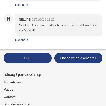
Répondre
N
NELLY B
02/01/2022 13:25
De bien jolies cartes brodées bravo <br /> <br /> bises<br />
<br /> nellyB
Répondre
< 22 !!
Une salve de diamants >
Hébergé par Canalblog
Top articles
Pages
Contact
Signaler un abus