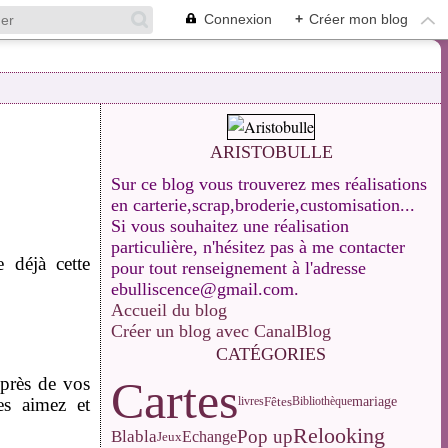
Connexion
+
Créer mon blog
ARISTOBULLE
Sur ce blog vous trouverez mes réalisations
en carterie,scrap,broderie,customisation...
Si vous souhaitez une réalisation
particulière, n'hésitez pas à me contacter
 déjà cette
pour tout renseignement à l'adresse
ebulliscence@gmail.com.
Accueil du blog
Créer un blog avec CanalBlog
CATÉGORIES
uprès de vos
Cartes
Fêtes
mariage
es aimez et
livres
Bibliothèque
Relooking
Pop up
Blabla
Echange
Jeux