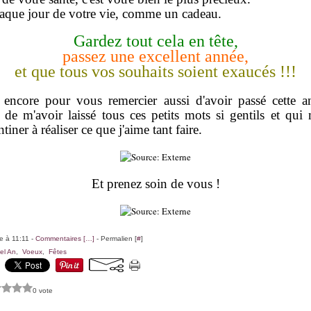
aque jour de votre vie, comme un cadeau.
Gardez tout cela en tête,
passez une excellent année,
et que tous vos souhaits soient exaucés !!!
e encore pour vous remercier aussi d'avoir passé cette
de m'avoir laissé tous ces petits mots si gentils et qu
tiner à réaliser ce que j'aime tant faire.
Et prenez soin de vous !
le à 11:11 -
Commentaires [
…
]
- Permalien [
#
]
el An
,
Voeux
,
Fêtes
0 vote