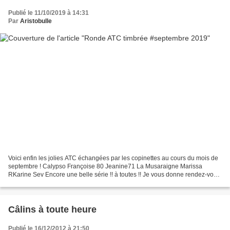
Publié le 11/10/2019 à 14:31
Par
Aristobulle
Voici enfin les jolies ATC échangées par les copinettes au cours du mois de
septembre ! Calypso Françoise 80 Jeanine71 La Musaraigne Marissa
RKarine Sev Encore une belle série !! à toutes !! Je vous donne rendez-vous
en novembre pour le dernier échange...
Câlins à toute heure
Publié le 16/12/2012 à 21:50