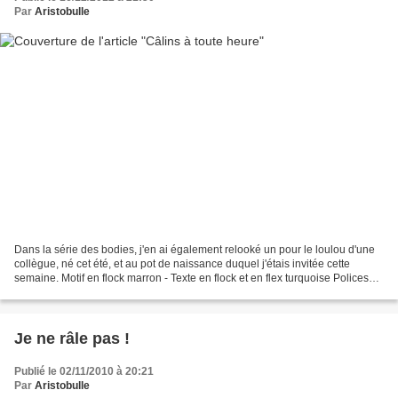
Par
Aristobulle
Dans la série des bodies, j'en ai également relooké un pour le loulou d'une
collègue, né cet été, et au pot de naissance duquel j'étais invitée cette
semaine. Motif en flock marron - Texte en flock et en flex turquoise Polices
utilisées : Rickles et PR8...
Je ne râle pas !
Publié le 02/11/2010 à 20:21
Par
Aristobulle