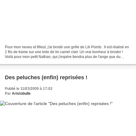
Pour mon neveu et filleul, j'ai brodé une grille de Lili Points : Il est réalisé en
2 fils de trame sur une toile de lin camel clair. Un vrai bonheur à broder !
Voilà pour mon petit Nathan, qui j'espère tiendra plus de l'ange que du
démon !
Des peluches (enfin) reprisées !
Publié le 11/03/2009 à 17:02
Par
Aristobulle