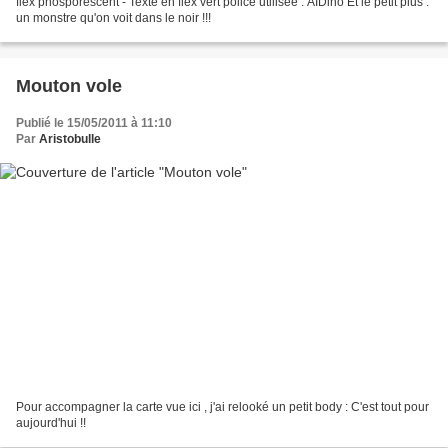
flex phosporescent - Texte en flex vert police utilisée : AIDino Et le petit plus :
un monstre qu'on voit dans le noir !!!
Mouton vole
Publié le 15/05/2011 à 11:10
Par
Aristobulle
Pour accompagner la carte vue ici , j'ai relooké un petit body : C'est tout pour
aujourd'hui !!