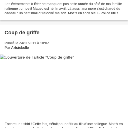
Les événements à fêter ne manquent pas cette année du côté de ma famille
italienne : un petit Matteo est né fin avril. Là aussi, ma mère s'est chargé du
cadeau : un petit maillot relooké maison. Motifs en flock bleu - Police utilisée
: Diddl Maus D'autres...
Coup de griffe
Publié le 24/11/2011 à 18:02
Par
Aristobulle
Encore un t-shirt ! Cette fois, c'était pour offrir au fils d'une collègue. Motifs en