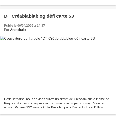
DT Créablablablog défi carte 53
Publié le 06/04/2009 à 14:37
Par
Aristobulle
Cette semaine, nous devions suivre un sketch de Créacam sur le thème de
Pâques. Voici mon interprétation, sur une note un peu country : Matériel
utilisé : Papiers ??? - encre ColorBox - tampons DianeHobby et DTM -
poudre à embosser Artemio - raphia -...