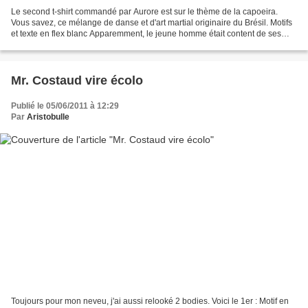
Le second t-shirt commandé par Aurore est sur le thème de la capoeira.
Vous savez, ce mélange de danse et d'art martial originaire du Brésil. Motifs
et texte en flex blanc Apparemment, le jeune homme était content de ses
cadeaux ! C'est tout pour l'instant...
Mr. Costaud vire écolo
Publié le 05/06/2011 à 12:29
Par
Aristobulle
Toujours pour mon neveu, j'ai aussi relooké 2 bodies. Voici le 1er : Motif en