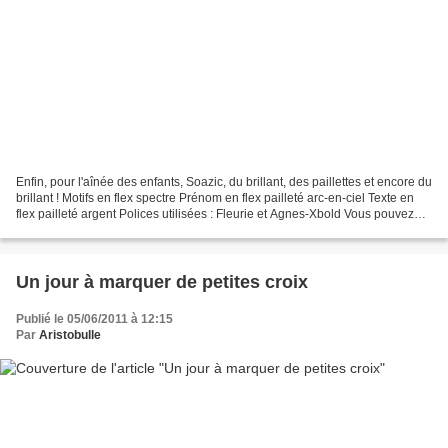
Enfin, pour l'aînée des enfants, Soazic, du brillant, des paillettes et encore du
brillant ! Motifs en flex spectre Prénom en flex pailleté arc-en-ciel Texte en
flex pailleté argent Polices utilisées : Fleurie et Agnes-Xbold Vous pouvez
aller voir les...
Un jour à marquer de petites croix
Publié le 05/06/2011 à 12:15
Par
Aristobulle