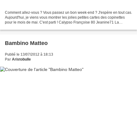
Comment allez-vous ? Vous passez un bon week-end ? J'espère en tout cas.
Aujourd'hui, je viens vous montrer les jolies petites cartes des copinettes
pour le mois de mai. C'est parti ! Calypso Françoise 80 Jeanine71 La
Musaraigne Marissa RKarine Sev à...
Bambino Matteo
Publié le 13/07/2012 à 18:13
Par
Aristobulle