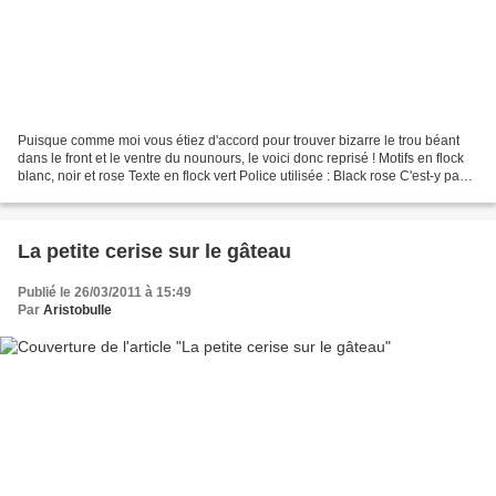
Puisque comme moi vous étiez d'accord pour trouver bizarre le trou béant
dans le front et le ventre du nounours, le voici donc reprisé ! Motifs en flock
blanc, noir et rose Texte en flock vert Police utilisée : Black rose C'est-y pas
mieux comme ça ?
La petite cerise sur le gâteau
Publié le 26/03/2011 à 15:49
Par
Aristobulle