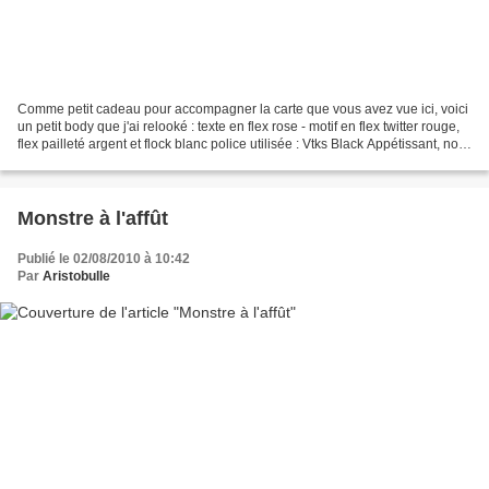
Comme petit cadeau pour accompagner la carte que vous avez vue ici, voici
un petit body que j'ai relooké : texte en flex rose - motif en flex twitter rouge,
flex pailleté argent et flock blanc police utilisée : Vtks Black Appétissant, non
?
Monstre à l'affût
Publié le 02/08/2010 à 10:42
Par
Aristobulle