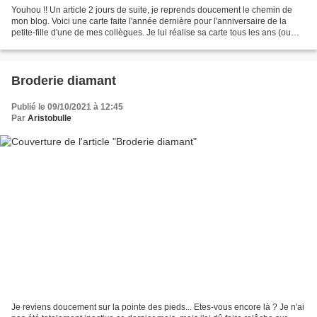
Youhou !! Un article 2 jours de suite, je reprends doucement le chemin de
mon blog. Voici une carte faite l'année dernière pour l'anniversaire de la
petite-fille d'une de mes collègues. Je lui réalise sa carte tous les ans (ou
presque) depuis ses 3 ans,...
Broderie diamant
Publié le 09/10/2021 à 12:45
Par
Aristobulle
Je reviens doucement sur la pointe des pieds... Etes-vous encore là ? Je n'ai