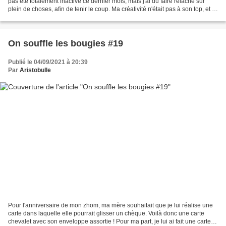
pas été totalement inactive ce dernier mois, mais j'ai dû faire relâche sur
plein de choses, afin de tenir le coup. Ma créativité n'était pas à son top, et la
moindre réalisation...
On souffle les bougies #19
Publié le 04/09/2021 à 20:39
Par
Aristobulle
Pour l'anniversaire de mon zhom, ma mère souhaitait que je lui réalise une
carte dans laquelle elle pourrait glisser un chèque. Voilà donc une carte
chevalet avec son enveloppe assortie ! Pour ma part, je lui ai fait une carte