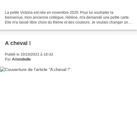
La petite Victoria est née en novembre 2020. Pour lui souhaiter la
bienvenue, mon ancienne collègue, Hélène, m'a demandé une petite carte.
Elle m'a laissé libre choix du thème et des couleurs. Je voulais changer un
peu des cartes pop up et autres représentant...
A cheval !
Publié le 10/10/2021 à 18:42
Par
Aristobulle