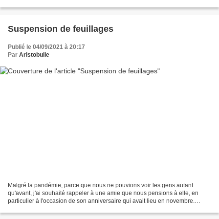
avec un message caché, petit...
Suspension de feuillages
Publié le 04/09/2021 à 20:17
Par
Aristobulle
Malgré la pandémie, parce que nous ne pouvions voir les gens autant
qu'avant, j'ai souhaité rappeler à une amie que nous pensions à elle, en
particulier à l'occasion de son anniversaire qui avait lieu en novembre.
Matériel Stampin'Up! utilisé : Ornement...