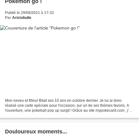
Pokemon go !
Publié le 29/08/2021 à 17:32
Par
Aristobulle
Mon neveu et filleul fêtait ses 10 ans en octobre dernier. Je lui ai donc
réalisé une carte spéciale pour l'occasion, sur un de ses thèmes favoris. A
l'ouverture, une pokeball pop up surgit ! Grâce au site mypokecard.com , j'ai
pu personnaliser une carte...
Douloureux moments...