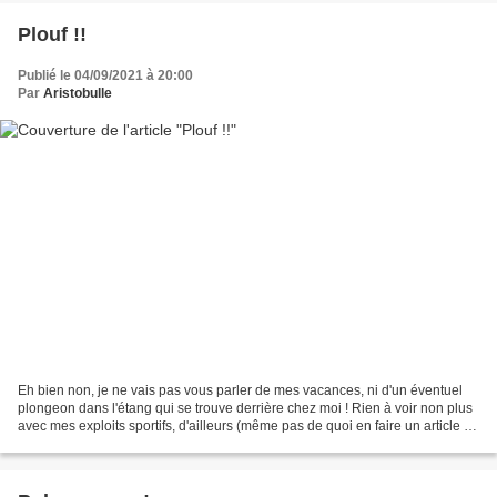
Plouf !!
Publié le 04/09/2021 à 20:00
Par
Aristobulle
Eh bien non, je ne vais pas vous parler de mes vacances, ni d'un éventuel
plongeon dans l'étang qui se trouve derrière chez moi ! Rien à voir non plus
avec mes exploits sportifs, d'ailleurs (même pas de quoi en faire un article !
lol) mais plutôt avec...